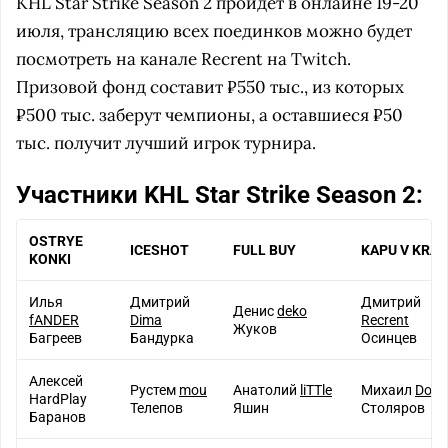
KHL Star Strike Season 2 пройдёт в онлайне 19-20
июля, трансляцию всех поединков можно будет
посмотреть на канале Recrent на Twitch.
Призовой фонд составит ₽550 тыс., из которых
₽500 тыс. заберут чемпионы, а оставшиеся ₽50
тыс. получит лучший игрок турнира.
Участники KHL Star Strike Season 2:
OSTRYE
ICESHOT
FULL BUY
KAPU V KRA
KONKI
Илья
Дмитрий
Дмитрий
Денис
deko
fANDER
Dima
Recrent
Жуков
Багреев
Бандурка
Осинцев
Алексей
Рустем
mou
Анатолий
liTTle
Михаил
Dosi
HardPlay
Телепов
Яшин
Столяров
Баранов