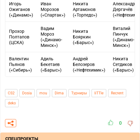
Игорь
Иван
Никита
Александр
Ожиганов
Морозов
Артамонов
Дергачёв
(«Динамо»)
(«Спартак»)
(«Торпедо»)
(«Нефтехими
Вадим
Виталий
Прохор
Никита
Мороз
Пинчук
Полтапов
Бояркин
(«Динамо-
(«Динамо-
(ЦСКА)
(«Барыс»)
Минск»)
Минск»)
Валентин
Адиль
Андрей
Никита
Пьянов
Бекетаев
Белозеров
Сетдиков
(«Сибирь»)
(«Барыс»)
(«Нефтехимик»)
(«Барыс»)
CS2
Dosia
mou
Dima
Турниры
liTTle
Recrent
deko
0
СПЕЦПРОЕКТЫ