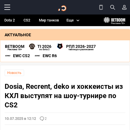
Dota 2
CS2
Мир танков
Еще
АКТУАЛЬНОЕ
BETBOOM
TI 2026
РПЛ 2026-2027
Реклама 18+
по Dota 2
таблица и расписание
EWC CS2
EWC R6
Новость
Dosia, Recrent, deko и хоккеисты из
КХЛ выступят на шоу-турнире по
CS2
10.07.2025 в 12:12
2