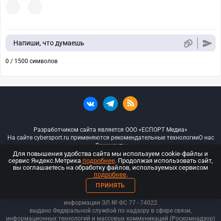
Напиши, что думаешь
0 / 1500 символов
Разработчиком сайта является ООО «ЕСПОРТ Медиа»
На сайте cybersport.ru применяются рекомендательные технологии
О нас
Документы
Для повышения удобства сайта мы используем cookie-файлы и
сервис Яндекс.Метрика
подробнее
. Продолжая использовать сайт,
© ООО «Киберспорт.ру» — Все права защищены
вы соглашаетесь на обработку файлов, используемых сервисом
подробнее
.
18+
ПРИНЯТЬ
ООО «Киберспорт.ру». Свидетельство о регистрации средств массовой
информации ЭЛ № ФС 77 - 74
022
выдано Федеральной службой по надзору в сфере связи,
информационных технологий и массовых коммуникаций (Роскомнадзор)