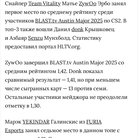
Снайпер
Team Vitality
Матье
ZywOo
Эрбо занял
первое место по среднему рейтингу среди
участников
BLAST.tv Austin Major 2025
по CS2. В
топ-3 также вошли Данил
donk
Крышковец
и Азбаяр
Senzu
Мунхболд. Статистику
предоставил портал HLTV.org.
ZywOo завершил BLAST.tv Austin Major 2025 со
средним рейтингом 1,42. Donk показал
сравнимый результат — 1,41, но при меньшем
числе сыгранных карт — 13 против семи.
Остальные участники мейджора не преодолели
отметку в 1,30.
Марэк
YEKINDAR
Галинскис из
FURIA
Esports
занял седьмое место в данном топе с