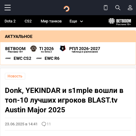
Dota 2
CS2
Мир танков
Еще
АКТУАЛЬНОЕ
BETBOOM
TI 2026
РПЛ 2026-2027
Реклама 18+
по Dota 2
таблица и расписание
EWC CS2
EWC R6
Новость
Donk, YEKINDAR и s1mple вошли в
топ-10 лучших игроков BLAST.tv
Austin Major 2025
23.06.2025 в 14:41
11