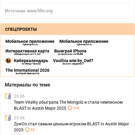
Источник
www.hltv.org
СПЕЦПРОЕКТЫ
Мобильное приложение
Мобильное приложение
Cybersport.ru
Cybersport.ru
Интерактивная карта
Выиграй iPhone
киберспорта за 15 лет
за прогнозы на MLBB
Киберкалендарь
Vasilisa или by_Owl?
по Миру Танков
За кого сердечко?
The International 2026
выбирай фаворита!
Материалы по теме
23.06
Team Vitality обыграла The Mongolz и стала чемпионом
BLAST.tv Austin Major 2025
100
23.06
ZywOo стал самым ценным игроком BLAST.tv Austin Major
2025
39