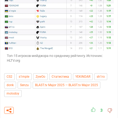
Топ-15 игроков мейджора по среднему рейтингу. Источник:
HLTV.org
CS2
s1mple
ZywOo
Статистика
YEKINDAR
sh1ro
donk
Senzu
BLAST.tv Major 2025 — BLAST.tv Major 2025
molodoy
3