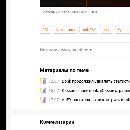
Источник: странице FACEIT в X
CS2
Статистика
m0NESY
donk
Kyousu
Источник
www.faceit.com
Материалы по теме
12.07
Donk продолжил удивлять статисти
15.07
Kassad о силе donk: «Самое страшн
17.07
ApEX рассказал, как контрить donk
Комментарии