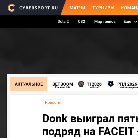
МАТЧИ
ТУРНИРЫ
КОМАН
Dota 2
CS2
Мир танков
Еще
АКТУАЛЬНОЕ
BETBOOM
TI 2026
РПЛ 2026
Реклама 18+
по Dota 2
таблица и рас
Новость
Donk выиграл пят
подряд на FACEIT 