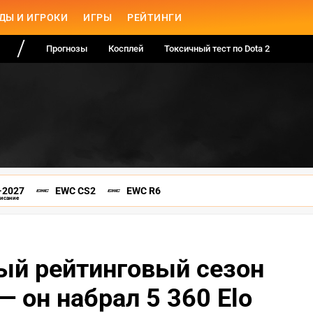
ДЫ И ИГРОКИ
ИГРЫ
РЕЙТИНГИ
Прогнозы
Косплей
Токсичный тест по Dota 2
-2027
EWC CS2
EWC R6
писание
ый рейтинговый сезон
— он набрал 5 360 Elo