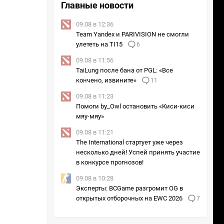
Главные новости
09.08 в 12:36
Team Yandex и PARIVISION не смогли
улететь на TI15
6
09.08 в 11:56
TaiLung после бана от PGL: «Все
кончено, извините»
11
09.08 в 11:23
Помоги by_Owl остановить «Киси-киси
мяу-мяу»
09.08 в 11:21
The International стартует уже через
несколько дней! Успей принять участие
в конкурсе прогнозов!
09.08 в 10:28
Эксперты: BCGame разгромит OG в
открытых отборочных на EWC 2026
7