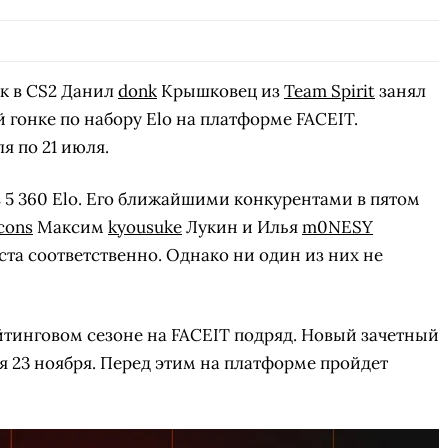
к в CS2 Данил
donk
Крышковец из
Team Spirit
занял
 гонке по набору Elo на платформе FACEIT.
я по 21 июля.
в 5 360 Elo. Его ближайшими конкурентами в пятом
cons
Максим
kyousuke
Лукин и Илья
m0NESY
ста соответственно. Однако ни один из них не
ейтинговом сезоне на FACEIT подряд. Новый зачетный
я 23 ноября. Перед этим на платформе пройдет