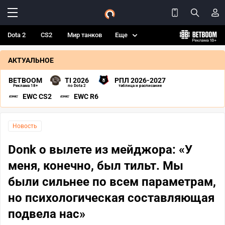
Dota 2
CS2
Мир танков
Еще
АКТУАЛЬНОЕ
BETBOOM
TI 2026
РПЛ 2026-2027
Реклама 18+
по Dota 2
таблица и расписание
EWC CS2
EWC R6
Новость
Donk о вылете из мейджора: «У
меня, конечно, был тильт. Мы
были сильнее по всем параметрам,
но психологическая составляющая
подвела нас»