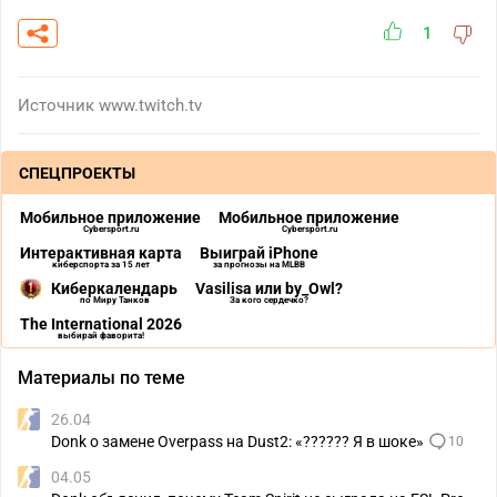
1
Источник
www.twitch.tv
СПЕЦПРОЕКТЫ
Мобильное приложение
Мобильное приложение
Cybersport.ru
Cybersport.ru
Интерактивная карта
Выиграй iPhone
киберспорта за 15 лет
за прогнозы на MLBB
Киберкалендарь
Vasilisa или by_Owl?
по Миру Танков
За кого сердечко?
The International 2026
выбирай фаворита!
Материалы по теме
26.04
Donk о замене Overpass на Dust2: «?????? Я в шоке»
10
04.05