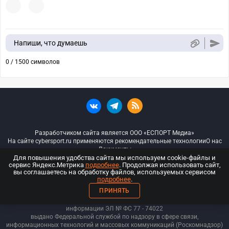
Напиши, что думаешь
0 / 1500 символов
Разработчиком сайта является ООО «ЕСПОРТ Медиа»
На сайте cybersport.ru применяются рекомендательные технологии
О нас
Документы
Для повышения удобства сайта мы используем cookie-файлы и
сервис Яндекс.Метрика
подробнее
. Продолжая использовать сайт,
© ООО «Киберспорт.ру» — Все права защищены
вы соглашаетесь на обработку файлов, используемых сервисом
подробнее
.
18+
ПРИНЯТЬ
ООО «Киберспорт.ру». Свидетельство о регистрации средств массовой
информации ЭЛ № ФС 77 - 74
022
выдано Федеральной службой по надзору в сфере связи,
информационных технологий и массовых коммуникаций (Роскомнадзор)