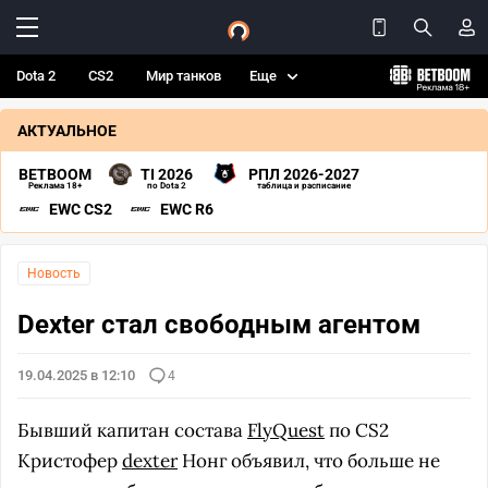
Dota 2
CS2
Мир танков
Еще
АКТУАЛЬНОЕ
BETBOOM
TI 2026
РПЛ 2026-2027
Реклама 18+
по Dota 2
таблица и расписание
EWC CS2
EWC R6
Новость
Dexter стал свободным агентом
19.04.2025 в 12:10
4
Бывший капитан состава
FlyQuest
по CS2
Кристофер
dexter
Нонг объявил, что больше не