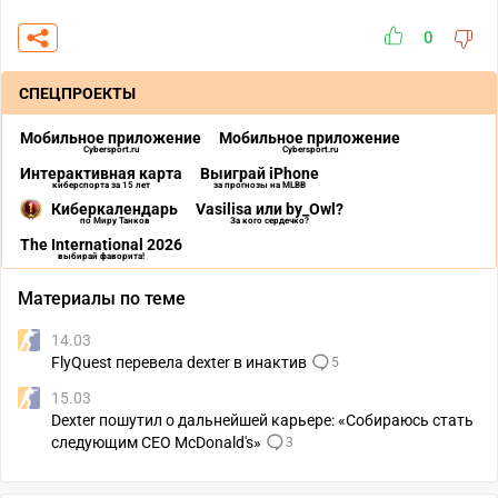
0
СПЕЦПРОЕКТЫ
Мобильное приложение
Мобильное приложение
Cybersport.ru
Cybersport.ru
Интерактивная карта
Выиграй iPhone
киберспорта за 15 лет
за прогнозы на MLBB
Киберкалендарь
Vasilisa или by_Owl?
по Миру Танков
За кого сердечко?
The International 2026
выбирай фаворита!
Материалы по теме
14.03
FlyQuest перевела dexter в инактив
5
15.03
Dexter пошутил о дальнейшей карьере: «Собираюсь стать
следующим CEO McDonald's»
3