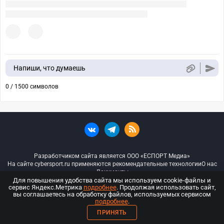
Напиши, что думаешь
0 / 1500 символов
Разработчиком сайта является ООО «ЕСПОРТ Медиа»
На сайте cybersport.ru применяются рекомендательные технологии
О нас
Документы
Для повышения удобства сайта мы используем cookie-файлы и
сервис Яндекс.Метрика
подробнее
. Продолжая использовать сайт,
© ООО «Киберспорт.ру» — Все права защищены
вы соглашаетесь на обработку файлов, используемых сервисом
подробнее
.
18+
ПРИНЯТЬ
ООО «Киберспорт.ру». Свидетельство о регистрации средств массовой