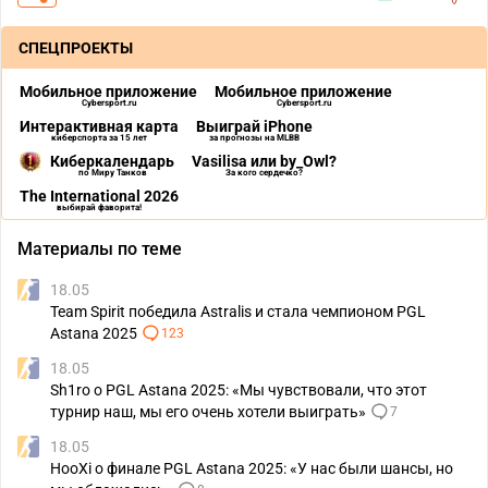
СПЕЦПРОЕКТЫ
Мобильное приложение
Мобильное приложение
Cybersport.ru
Cybersport.ru
Интерактивная карта
Выиграй iPhone
киберспорта за 15 лет
за прогнозы на MLBB
Киберкалендарь
Vasilisa или by_Owl?
по Миру Танков
За кого сердечко?
The International 2026
выбирай фаворита!
Материалы по теме
18.05
Team Spirit победила Astralis и стала чемпионом PGL
Astana 2025
123
18.05
Sh1ro о PGL Astana 2025: «Мы чувствовали, что этот
турнир наш, мы его очень хотели выиграть»
7
18.05
HooXi о финале PGL Astana 2025: «У нас были шансы, но