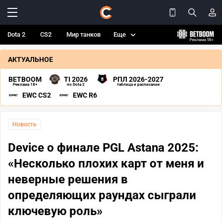
Dota 2
CS2
Мир танков
Еще
АКТУАЛЬНОЕ
BETBOOM
TI 2026
РПЛ 2026-2027
Реклама 18+
по Dota 2
таблица и расписание
EWC CS2
EWC R6
Новость
Device о финале PGL Astana 2025:
«Несколько плохих карт от меня и
неверные решения в
определяющих раундах сыграли
ключевую роль»