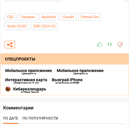
CS2
Турниры
Boombl4
Cloud9
Eternal Fire
Sashi CS:GO
EWC 2024 CQ
11
СПЕЦПРОЕКТЫ
Мобильное приложение
Мобильное приложение
Cybersport.ru
Cybersport.ru
Интерактивная карта
Выиграй iPhone
киберспорта за 15 лет
за прогнозы на MLBB
Киберкалендарь
по Миру Танков
Комментарии
ПО ДАТЕ
ПО ПОПУЛЯРНОСТИ