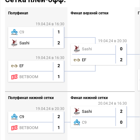
Полуфинал
Финал верхней сетки
Г
19.04.24 в 16:30
1
C9
19.04.24 в 20:30
2
Sashi
0
Sashi
19.04.24 в 16:30
2
EF
2
EF
1
BETBOOM
Полуфинал нижней сетки
Финал нижней сетки
20.04.24 в 16:30
19.04.24 в 20:30
2
Sashi
2
C9
0
C9
1
BETBOOM