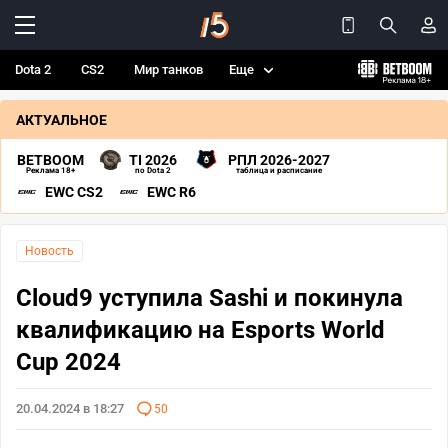
Dota 2
CS2
Мир танков
Еще
АКТУАЛЬНОЕ
BETBOOM
TI 2026
РПЛ 2026-2027
Реклама 18+
по Dota 2
таблица и расписание
EWC CS2
EWC R6
Новость
Cloud9 уступила Sashi и покинула
квалификацию на Esports World
Cup 2024
20.04.2024 в 18:27
50