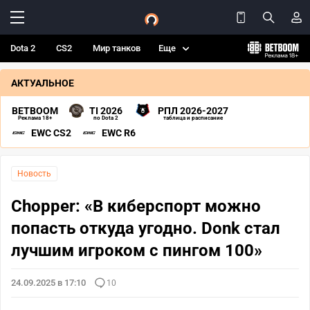
Dota 2
CS2
Мир танков
Еще
АКТУАЛЬНОЕ
BETBOOM
TI 2026
РПЛ 2026-2027
Реклама 18+
по Dota 2
таблица и расписание
EWC CS2
EWC R6
Новость
Chopper: «В киберспорт можно
попасть откуда угодно. Donk стал
лучшим игроком с пингом 100»
24.09.2025 в 17:10
10