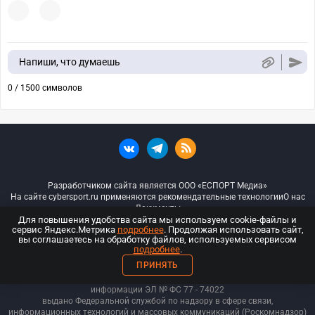
Напиши, что думаешь
0 / 1500 символов
Разработчиком сайта является ООО «ЕСПОРТ Медиа»
На сайте cybersport.ru применяются рекомендательные технологии
О нас
Документы
Для повышения удобства сайта мы используем cookie-файлы и
сервис Яндекс.Метрика
подробнее
. Продолжая использовать сайт,
© ООО «Киберспорт.ру» — Все права защищены
вы соглашаетесь на обработку файлов, используемых сервисом
подробнее
.
18+
ПРИНЯТЬ
ООО «Киберспорт.ру». Свидетельство о регистрации средств массовой
информации ЭЛ № ФС 77 - 74
022
выдано Федеральной службой по надзору в сфере связи,
информационных технологий и массовых коммуникаций (Роскомнадзор)