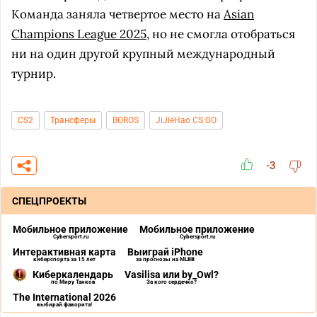
Команда заняла четвертое место на
Asian
Champions League 2025
, но не смогла отобраться
ни на один другой крупный международный
турнир.
CS2
Трансферы
BOROS
JiJieHao CS:GO
-3
СПЕЦПРОЕКТЫ
Мобильное приложение
Мобильное приложение
Cybersport.ru
Cybersport.ru
Интерактивная карта
Выиграй iPhone
киберспорта за 15 лет
за прогнозы на MLBB
Киберкалендарь
Vasilisa или by_Owl?
по Миру Танков
За кого сердечко?
The International 2026
выбирай фаворита!