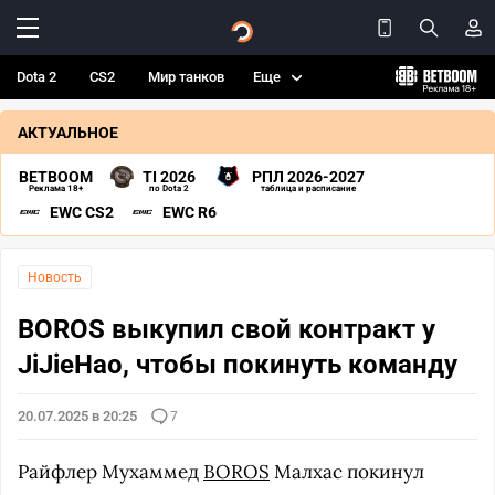
Dota 2
CS2
Мир танков
Еще
АКТУАЛЬНОЕ
BETBOOM
TI 2026
РПЛ 2026-2027
Реклама 18+
по Dota 2
таблица и расписание
EWC CS2
EWC R6
Новость
BOROS выкупил свой контракт у
JiJieHao, чтобы покинуть команду
20.07.2025 в 20:25
7
Райфлер Мухаммед
BOROS
Малхас покинул