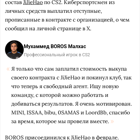
состав
JiJieHao
по CS2. Киберспортсмен из
личных средств выплатил отступные,
прописанные в контракте с организацией, о чем
сообщил на личной странице в X.
Мухаммед BOROS Малхас
Профессиональный игрок в CS2
Я только что сам заплатил стоимость выкупа
своего контракта с JiJieHao и покинул клуб, так
что теперь я свободный агент. Ищу новую
команду, с которой можно работать и
добиваться результатов. Я очень мотивирован.
M1N1, ISSAA, bibu, 0SAMAS и LoordBb, спасибо
за время, которое мы провели вместе.
BOROS присоединился к JiJieHao в феврале.