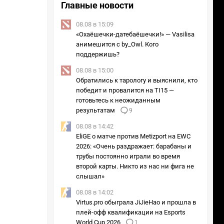
Главные новости
08.08 в 15:09
«Охаёшечки-датебаёшечки!» — Vasilisa
анимешится с by_Owl. Кого
поддержишь?
08.08 в 15:00
Обратились к тарологу и выяснили, кто
победит и провалится на TI15 —
готовьтесь к неожиданным
результатам
9
08.08 в 14:42
EliGE о матче против Metizport на EWC
2026: «Очень раздражает: барабаны и
трубы постоянно играли во время
второй карты. Никто из нас ни фига не
слышал»
08.08 в 14:02
Virtus.pro обыграла JiJieHao и прошла в
плей-офф квалификации на Esports
World Cup 2026
1