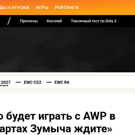
ДЫ И ИГРОКИ
ИГРЫ
РЕЙТИНГИ
Прогнозы
Косплей
Токсичный тест по Dota 2
-2027
EWC CS2
EWC R6
писание
о будет играть с AWP в
 картах Зумыча ждите»