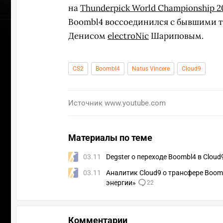
на
Thunderpick World Championship 2
Boombl4 воссоединился с бывшими 
Денисом
electroNic
Шариповым.
CS2
Boombl4
Natus Vincere
Cloud9
Источник
www.youtube.com
Материалы по теме
03.11
Degster о переходе Boombl4 в Clou
03.11
Аналитик Cloud9 о трансфере Boom
ПЕРЕ
энергии»
22
Комментарии