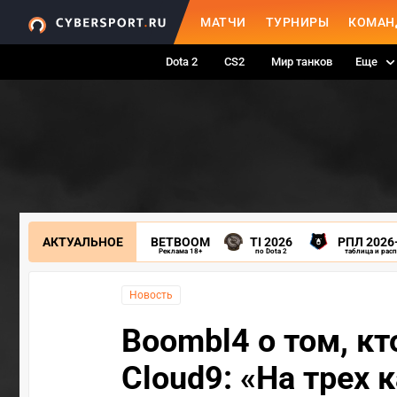
МАТЧИ
ТУРНИРЫ
КОМАН
Dota 2
CS2
Мир танков
Еще
АКТУАЛЬНОЕ
BETBOOM
TI 2026
РПЛ 2026
Реклама 18+
по Dota 2
таблица и рас
Новость
Boombl4 о том, кт
Cloud9: «На трех