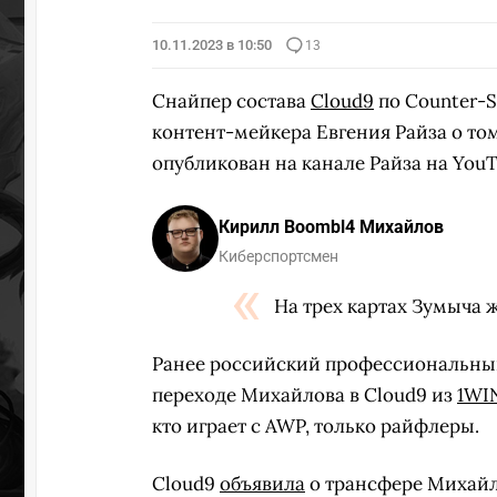
10.11.2023 в 10:50
13
Снайпер состава
Cloud9
по Counter-S
контент-мейкера Евгения Райза о том,
опубликован на канале Райза на You
Кирилл Boombl4 Михайлов
Киберспортсмен
На трех картах Зумыча 
Ранее российский профессиональны
переходе Михайлова в Cloud9 из
1WI
кто играет с AWP, только райфлеры.
Cloud9
объявила
о трансфере Михайло