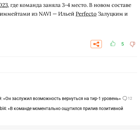
023
, где команда заняла 3-4 место. В новом составе
тиммейтами из NAVI — Ильей
Perfecto
Залуцким и
5
d9: «Он заслужил возможность вернуться на тир-1 уровень»
12
bl4: «В команде моментально ощутился прилив позитивной
СКАЧАТЬ НА
СК
ЙТИ
ВЫБРАТЬ
ANDROID