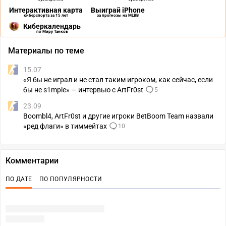
Интерактивная карта
Выиграй iPhone
киберспорта за 15 лет
за прогнозы на MLBB
Киберкалендарь
по Миру Танков
Материалы по теме
15.07
«Я бы не играл и не стал таким игроком, как сейчас, если
бы не s1mple» — интервью с ArtFr0st
5
23.09
Boombl4, ArtFr0st и другие игроки BetBoom Team назвали
«ред флаги» в тиммейтах
10
Комментарии
ПО ДАТЕ
ПО ПОПУЛЯРНОСТИ