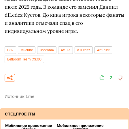
июле 2025 года. В команде его
заменил
Даниил
d1Ledez
Кустов. До кика игрока некоторые фанаты
и аналитики
отмечали спад
в его
индивидуальном уровне игры.
CS2
Мнение
Boombl4
Ax1Le
d1Ledez
ArtFr0st
BetBoom Team CS:GO
2
Источник
t.me
СПЕЦПРОЕКТЫ
Мобильное приложение
Мобильное приложение
Cybersport.ru
Cybersport.ru