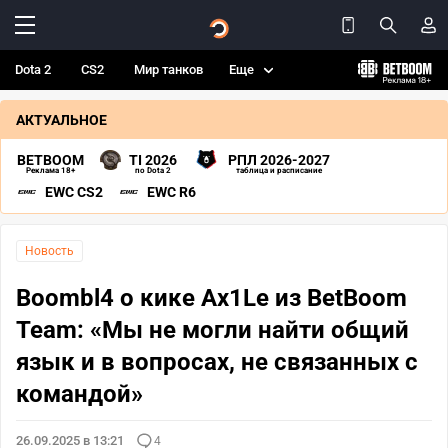
Dota 2
CS2
Мир танков
Еще
АКТУАЛЬНОЕ
BETBOOM
TI 2026
РПЛ 2026-2027
Реклама 18+
по Dota 2
таблица и расписание
EWC CS2
EWC R6
Новость
Boombl4 о кике Ax1Le из BetBoom
Team: «Мы не могли найти общий
язык и в вопросах, не связанных с
командой»
26.09.2025 в 13:21
4