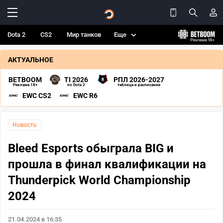
Dota 2
CS2
Мир танков
Еще
АКТУАЛЬНОЕ
BETBOOM
TI 2026
РПЛ 2026-2027
Реклама 18+
по Dota 2
таблица и расписание
EWC CS2
EWC R6
Новость
Bleed Esports обыграла BIG и
прошла в финал квалификации на
Thunderpick World Championship
2024
21.04.2024 в 16:35