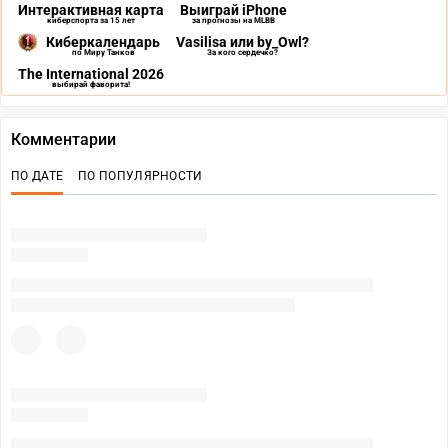
Интерактивная карта
Выиграй iPhone
киберспорта за 15 лет
за прогнозы на MLBB
Киберкалендарь
Vasilisa или by_Owl?
по Миру Танков
За кого сердечко?
The International 2026
выбирай фаворита!
Комментарии
ПО ДАТЕ
ПО ПОПУЛЯРНОСТИ