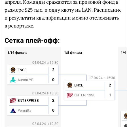
апреля. Команды сражаются за призовой фонд в
размере $25 тыс. и одну квоту на LAN. Расписание
и результаты квалификации можно отслеживать
в
репортаже
.
Сетка плей-офф:
1/16 финала
1/8 финала
1/4
04.04.24 в 15:30
2
ENCE
17.04.24 в 15:30
0
Aurora YB
2
ENCE
03.04.24 в 18:30
1
ENTERPRISE
2
ENTERPRISE
0
Permitta
02.04.24 в 12:30