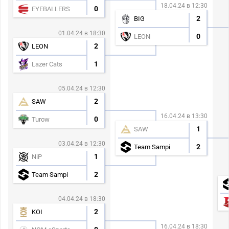
18.04.24 в 12:30
0
EYEBALLERS
2
BIG
01.04.24 в 18:30
0
LEON
2
LEON
1
Lazer Cats
05.04.24 в 12:30
2
SAW
16.04.24 в 13:30
0
Turow
1
SAW
03.04.24 в 12:30
2
Team Sampi
1
NiP
2
Team Sampi
04.04.24 в 18:30
2
KOI
16.04.24 в 18:30