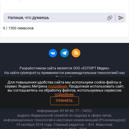
Напиши, что думаешь
0 / 1500 символов
Разработчиком сайта является ООО «ЕСПОРТ Медиа»
На сайте cybersport.ru применяются рекомендательные технологии
О нас
Документы
Для повышения удобства сайта мы используем cookie-файлы и
сервис Яндекс.Метрика
подробнее
. Продолжая использовать сайт,
© ООО «Киберспорт.ру» — Все права защищены
вы соглашаетесь на обработку файлов, используемых сервисом
подробнее
.
18+
ПРИНЯТЬ
ООО «Киберспорт.ру». Свидетельство о регистрации средств массовой
информации ЭЛ № ФС 77 - 74
022
выдано Федеральной службой по надзору в сфере связи,
информационных технологий и массовых коммуникаций (Роскомнадзор)
19 октября 2018 года. Главный редактор — В.Н. Животнев.