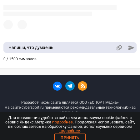
Напиши, что думаешь
0 / 1500 символов
Разработчиком сайта является ООО «ЕСПОРТ Медиа»
На сайте cybersport.ru применяются рекомендательные технологии
О нас
Документы
Для повышения удобства сайта мы используем cookie-файлы и
сервис Яндекс.Метрика
подробнее
. Продолжая использовать сайт,
© ООО «Киберспорт.ру» — Все права защищены
вы соглашаетесь на обработку файлов, используемых сервисом
подробнее
.
18+
ПРИНЯТЬ