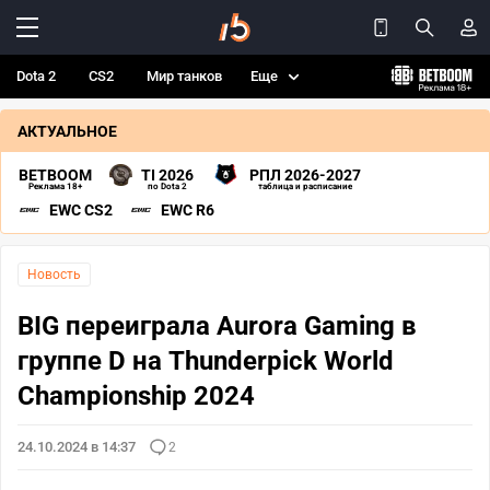
Dota 2
CS2
Мир танков
Еще
АКТУАЛЬНОЕ
BETBOOM
TI 2026
РПЛ 2026-2027
Реклама 18+
по Dota 2
таблица и расписание
EWC CS2
EWC R6
Новость
BIG переиграла Aurora Gaming в
группе D на Thunderpick World
Championship 2024
24.10.2024 в 14:37
2