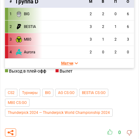
Группа D
#
M
В
П
О
1
BIG
2
2
0
6
2
BESTIA
3
2
1
6
3
M80
3
1
2
3
4
Aurora
2
0
2
0
Матчи
Выход в плей-офф
Вылет
CS2
Турниры
BIG
AG CS:GO
BESTIA CS:GO
M80 CS:GO
Thunderpick 2024 — Thunderpick World Championship 2024
0