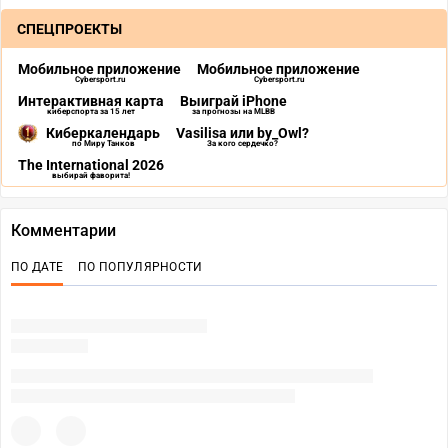
СПЕЦПРОЕКТЫ
Мобильное приложение
Мобильное приложение
Cybersport.ru
Cybersport.ru
Интерактивная карта
Выиграй iPhone
киберспорта за 15 лет
за прогнозы на MLBB
Киберкалендарь
Vasilisa или by_Owl?
по Миру Танков
За кого сердечко?
The International 2026
выбирай фаворита!
Комментарии
ПО ДАТЕ
ПО ПОПУЛЯРНОСТИ