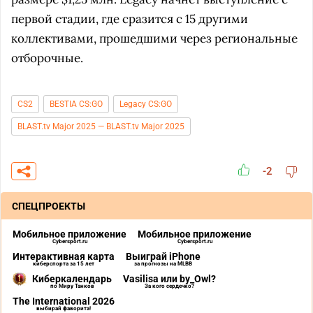
первой стадии, где сразится с 15 другими
коллективами, прошедшими через региональные
отборочные.
CS2
BESTIA CS:GO
Legacy CS:GO
BLAST.tv Major 2025 — BLAST.tv Major 2025
-2
СПЕЦПРОЕКТЫ
Мобильное приложение
Мобильное приложение
Cybersport.ru
Cybersport.ru
Интерактивная карта
Выиграй iPhone
киберспорта за 15 лет
за прогнозы на MLBB
Киберкалендарь
Vasilisa или by_Owl?
по Миру Танков
За кого сердечко?
The International 2026
выбирай фаворита!