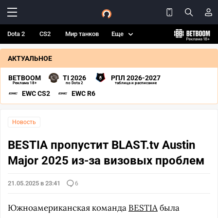
Dota 2
CS2
Мир танков
Еще
АКТУАЛЬНОЕ
BETBOOM
TI 2026
РПЛ 2026-2027
Реклама 18+
по Dota 2
таблица и расписание
EWC CS2
EWC R6
Новость
BESTIA пропустит BLAST.tv Austin
Major 2025 из-за визовых проблем
21.05.2025 в 23:41
6
Южноамериканская команда
BESTIA
была