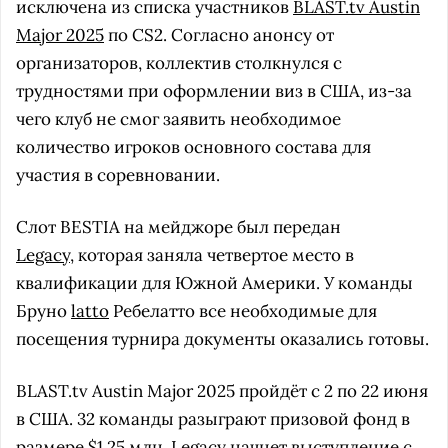
исключена из списка участников
BLAST.tv Austin
Major 2025
по CS2. Согласно анонсу от
организаторов, коллектив столкнулся с
трудностями при оформлении виз в США, из-за
чего клуб не смог заявить необходимое
количество игроков основного состава для
участия в соревновании.
Слот BESTIA на мейджоре был передан
Legacy
, которая заняла четвертое место в
квалификации для Южной Америки. У команды
Бруно
latto
Ребелатто все необходимые для
посещения турнира документы оказались готовы.
BLAST.tv Austin Major 2025 пройдёт с 2 по 22 июня
в США. 32 команды разыграют призовой фонд в
размере $1,25 млн. Legacy начнет выступление с