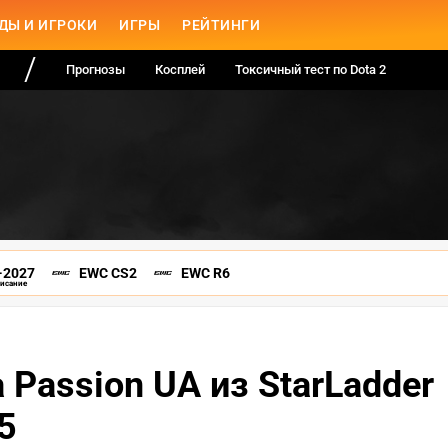
ДЫ И ИГРОКИ
ИГРЫ
РЕЙТИНГИ
Прогнозы
Косплей
Токсичный тест по Dota 2
-2027
EWC CS2
EWC R6
писание
 Passion UA из StarLadder
25