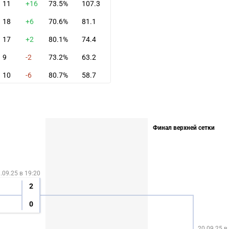
11
+16
73.5%
107.3
18
+6
70.6%
81.1
17
+2
80.1%
74.4
9
-2
73.2%
63.2
10
-6
80.7%
58.7
Финал верхней сетки
.09.25 в 19:20
2
0
20.09.25 в