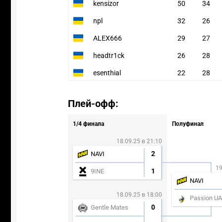
kensizor
50
34
npl
32
26
ALEX666
29
27
headtr1ck
26
28
esenthial
22
28
Плей-офф:
1/4 финала
Полуфинал
18.09.25 в 21:10
2
NAVI
19
1
9INE
NAVI
18.09.25 в 18:00
Passion UA
0
Gentle Mates