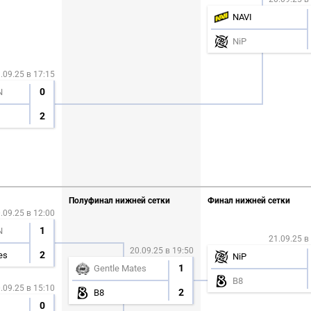
NAVI
NiP
.09.25 в 17:15
0
N
2
Полуфинал нижней сетки
Финал нижней сетки
.09.25 в 12:00
1
N
21.09.25 в
20.09.25 в 19:50
2
es
NiP
1
Gentle Mates
B8
.09.25 в 15:10
2
B8
0