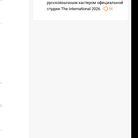
русскоязычным кастером официальной
2
студии The International 2026
56
0
21.09.25 в 19:10
2
2
NAVI
0
NiP
 16:00
2
0