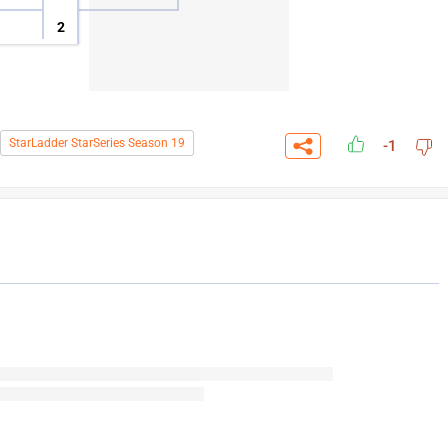
2
StarLadder StarSeries Season 19
-1