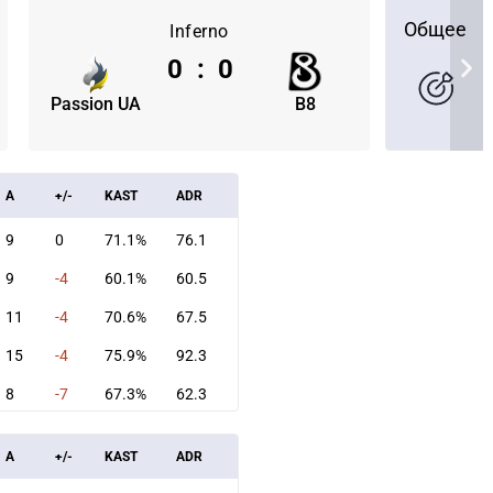
Общее
Inferno
0
:
0
Passion UA
B8
A
+/-
KAST
ADR
9
0
71.1%
76.1
9
-4
60.1%
60.5
11
-4
70.6%
67.5
15
-4
75.9%
92.3
СКАЧАТЬ НА
СК
8
-7
67.3%
62.3
ОВАТЬ
ЗАБРАТЬ
ANDROID
A
+/-
KAST
ADR