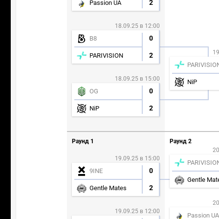
2
Passion UA
18.09.25 в 12:00
0
B8
19
2
PARIVISION
PARIVISIO
18.09.25 в 15:00
NiP
0
OG
2
NiP
Раунд 1
Раунд 2
20
19.09.25 в 15:00
PARIVISIO
0
9INE
Gentle Mat
2
Gentle Mates
20
19.09.25 в 12:00
Passion UA