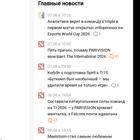
Главные новости
07.08 в 10:26
Аналитики верят в команду s1mple в
первом матче открытых отборочных на
Esports World Cup 2026
3
07.08 в 10:00
Пять причин, почему PARIVISION
выиграет The International 2026
41
07.08 в 09:38
Korb3n о подготовке Spirit к TI15:
Гранд-финал
«Буткемп был необычный — мы
уделили время не только игре»
4
06.08 в 19:04
Составили пятиугольники силы команд
на TI 2026 — у PARIVISION хромает
менталка, а Falcons почти идеальна
37
06.08 в 18:16
Maelstorm стал самым любимым
 17:30