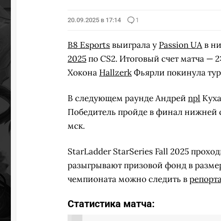
20.09.2025 в 17:14
1
B8 Esports
выиграла у
Passion UA
в н
2025
по CS2. Итоговый счет матча — 2:0
Хокона
Hallzerk
Фьярли покинула турн
В следующем раунде Андрей
npl
Куха
Победитель пройде в финал нижней с
мск.
StarLadder StarSeries Fall 2025 прохо
разыгрывают призовой фонд в размер
чемпионата можно следить в
репорт
Статистика матча: