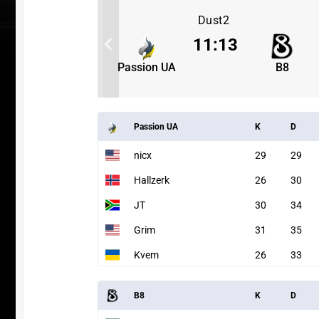
Dust2
3
11
:
13
B8
Passion UA
B8
Passion UA
K
D
nicx
29
29
Hallzerk
26
30
JT
30
34
Grim
31
35
Kvem
26
33
УЧАСТВ
B8
K
D