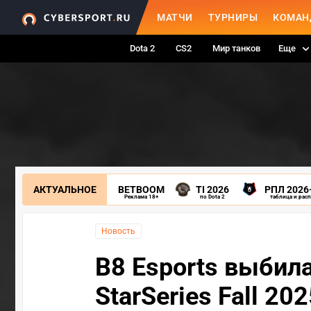
МАТЧИ
ТУРНИРЫ
КОМАН
Dota 2
CS2
Мир танков
Еще
АКТУАЛЬНОЕ
BETBOOM
TI 2026
РПЛ 2026
Реклама 18+
по Dota 2
таблица и рас
Новость
B8 Esports выбила
StarSeries Fall 20