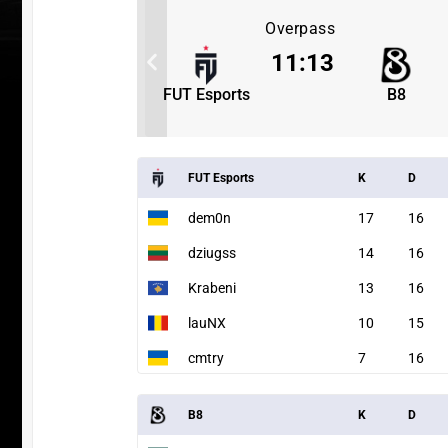
Overpass
3
11
:
13
B8
FUT Esports
B8
FUT Esports
K
D
dem0n
17
16
dziugss
14
16
Krabeni
13
16
lauNX
10
15
cmtry
7
16
УЧАСТВ
B8
K
D