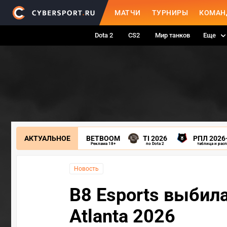
МАТЧИ
ТУРНИРЫ
КОМАН
Dota 2
CS2
Мир танков
Еще
АКТУАЛЬНОЕ
BETBOOM
TI 2026
РПЛ 2026
Реклама 18+
по Dota 2
таблица и рас
Новость
B8 Esports выбила
Atlanta 2026