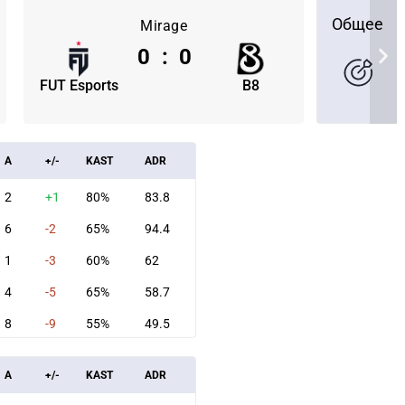
Общее
Mirage
0
:
0
FUT Esports
B8
A
+/-
KAST
ADR
2
+1
80%
83.8
6
-2
65%
94.4
1
-3
60%
62
4
-5
65%
58.7
СКАЧАТЬ НА
СК
8
-9
55%
49.5
ОВАТЬ
ЗАБРАТЬ
ANDROID
A
+/-
KAST
ADR