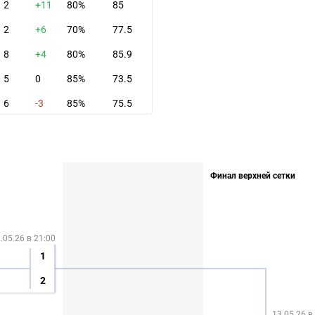
2
+11
80%
85
2
+6
70%
77.5
8
+4
80%
85.9
5
0
85%
73.5
6
-3
85%
75.5
Финал верхней сетки
.05.26 в 21:00
1
2
13.05.26 в