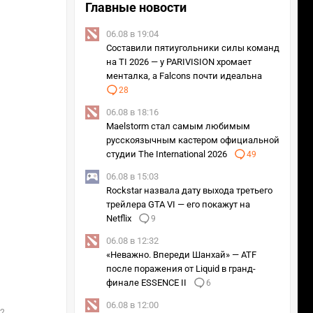
Главные новости
06.08 в 19:04
Составили пятиугольники силы команд
на TI 2026 — у PARIVISION хромает
менталка, а Falcons почти идеальна
28
06.08 в 18:16
Maelstorm стал самым любимым
русскоязычным кастером официальной
студии The International 2026
49
06.08 в 15:03
Rockstar назвала дату выхода третьего
трейлера GTA VI — его покажут на
Netflix
9
06.08 в 12:32
«Неважно. Впереди Шанхай» — ATF
после поражения от Liquid в гранд-
финале ESSENCE II
6
06.08 в 12:00
 23:30