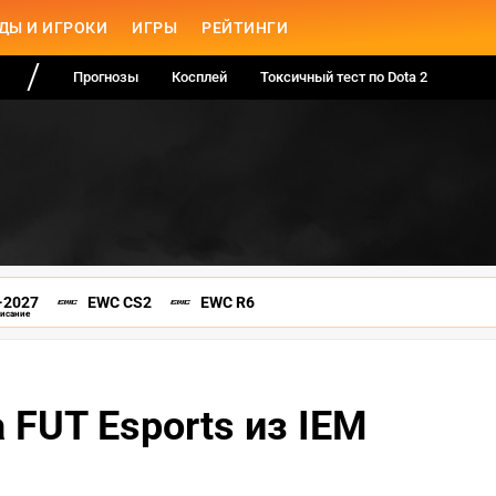
ДЫ И ИГРОКИ
ИГРЫ
РЕЙТИНГИ
Прогнозы
Косплей
Токсичный тест по Dota 2
-2027
EWC CS2
EWC R6
писание
 FUT Esports из IEM