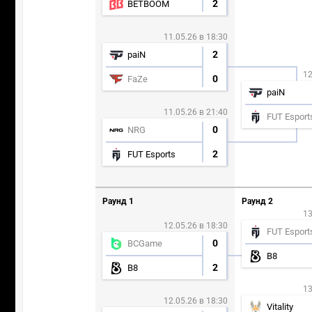
2
BETBOOM
11.05.26 в 18:30
2
paiN
12
0
FaZe
paiN
11.05.26 в 21:40
FUT Esport
0
NRG
2
FUT Esports
Раунд 1
Раунд 2
13
12.05.26 в 18:30
FUT Esport
0
BCGame
B8
2
B8
13
12.05.26 в 18:30
Vitality