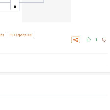
0
rts
FUT Esports CS2
1