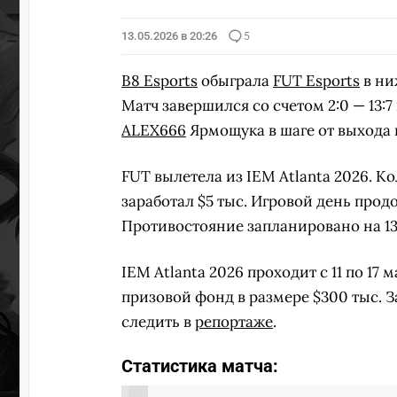
13.05.2026 в 20:26
5
B8 Esports
обыграла
FUT Esports
в ни
Матч завершился со счетом 2:0 — 13:7 
ALEX666
Ярмощука в шаге от выхода 
FUT вылетела из IEM Atlanta 2026. К
заработал $5 тыс. Игровой день прод
Противостояние запланировано на 13 
IEM Atlanta 2026 проходит с 11 по 17
призовой фонд в размере $300 тыс. 
следить в
репортаже
.
Статистика матча: