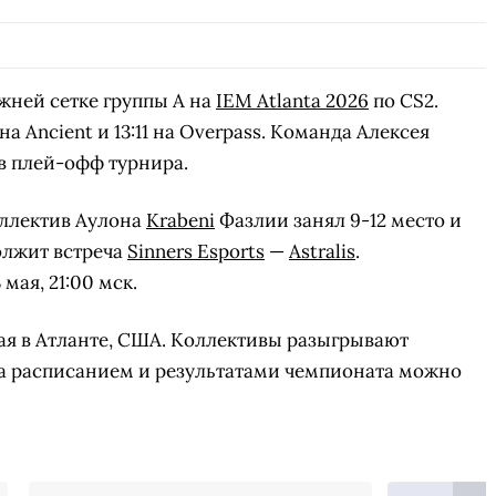
жней сетке группы А на
IEM Atlanta 2026
по CS2.
на Ancient и 13:11 на Overpass. Команда Алексея
в плей-офф турнира.
оллектив Аулона
Krabeni
Фазлии занял 9-12 место и
олжит встреча
Sinners Esports
—
Astralis
.
мая, 21:00 мск.
 мая в Атланте, США. Коллективы разыгрывают
За расписанием и результатами чемпионата можно