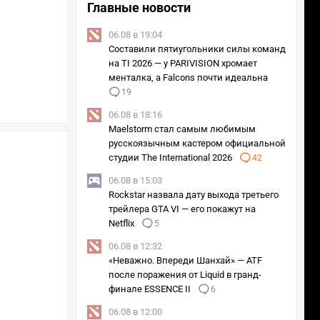
Главные новости
06.08 в 19:04
Составили пятиугольники силы команд
на TI 2026 — у PARIVISION хромает
менталка, а Falcons почти идеальна
19
06.08 в 18:16
Maelstorm стал самым любимым
русскоязычным кастером официальной
студии The International 2026
42
06.08 в 15:03
Rockstar назвала дату выхода третьего
трейлера GTA VI — его покажут на
Netflix
5
06.08 в 12:32
«Неважно. Впереди Шанхай» — ATF
после поражения от Liquid в гранд-
финале ESSENCE II
6
06.08 в 12:00