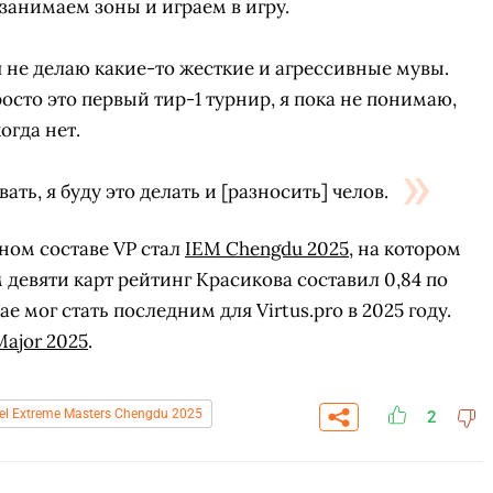
занимаем зоны и играем в игру.
 не делаю какие-то жесткие и агрессивные мувы.
осто это первый тир-1 турнир, я пока не понимаю,
когда нет.
вать, я буду это делать и [разносить] челов.
ном составе VP стал
IEM Chengdu 2025
, на котором
м девяти карт рейтинг Красикова составил 0,84 по
е мог стать последним для Virtus.pro в 2025 году.
Major 2025
.
СКАЧАТЬ НА
СК
ОВАТЬ
ЗАБРАТЬ
ANDROID
ntel Extreme Masters Chengdu 2025
2