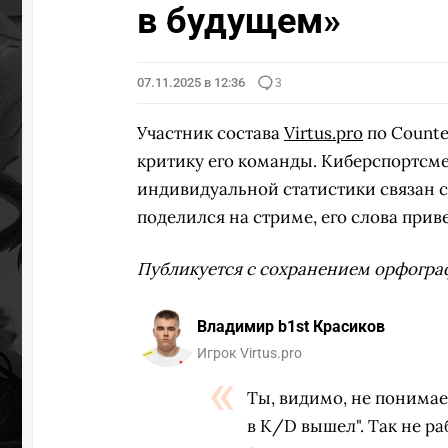
в будущем»
07.11.2025 в 12:36
3
Участник состава
Virtus.pro
по Counte
критику его команды. Киберспортсме
индивидуальной статистики связан с
поделился на стриме, его слова прив
Публикуется с сохранением орфогра
Владимир b1st Красиков
Игрок Virtus.pro
Ты, видимо, не понимаеш
в K/D вышел". Так не ра