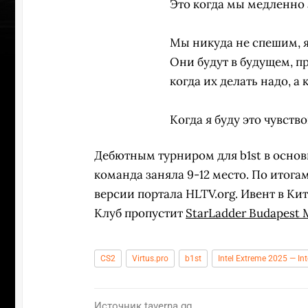
Это когда мы медленно 
Мы никуда не спешим, я
Они будут в будущем, пр
когда их делать надо, а 
Когда я буду это чувство
Дебютным турниром для b1st в основ
команда заняла 9-12 место. По итога
версии портала HLTV.org. Ивент в Кита
Клуб пропустит
StarLadder Budapest 
УЧАСТВ
CS2
Virtus.pro
b1st
Intel Extreme 2025 — I
Источник
taverna.gg