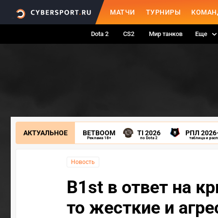
МАТЧИ
ТУРНИРЫ
КОМАН
Dota 2
CS2
Мир танков
Еще
АКТУАЛЬНОЕ
BETBOOM
TI 2026
РПЛ 2026
Реклама 18+
по Dota 2
таблица и рас
Новость
B1st в ответ на к
то жесткие и агр