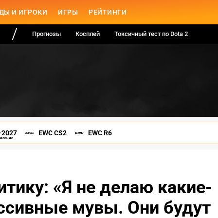
ДЫ И ИГРОКИ
ИГРЫ
РЕЙТИНГИ
Прогнозы
Косплей
Токсичный тест по Dota 2
-2027
EWC CS2
EWC R6
писание
ритику: «Я не делаю какие-
ессивные мувы. Они будут