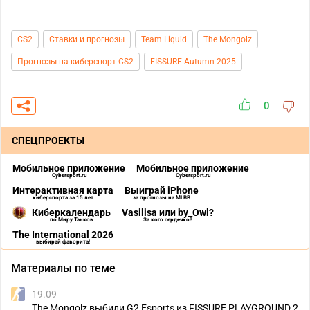
CS2
Ставки и прогнозы
Team Liquid
The Mongolz
Прогнозы на киберспорт CS2
FISSURE Autumn 2025
0
СПЕЦПРОЕКТЫ
Мобильное приложение
Мобильное приложение
Cybersport.ru
Cybersport.ru
Интерактивная карта
Выиграй iPhone
киберспорта за 15 лет
за прогнозы на MLBB
Киберкалендарь
Vasilisa или by_Owl?
по Миру Танков
За кого сердечко?
The International 2026
выбирай фаворита!
Материалы по теме
19.09
The Mongolz выбили G2 Esports из FISSURE PLAYGROUND 2