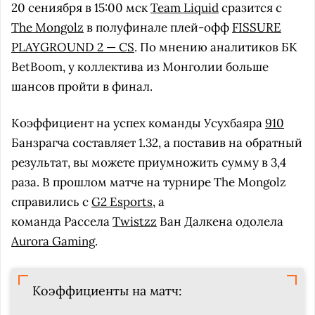
20 сениября в 15:00 мск
Team Liquid
сразится с
The Mongolz
в полуфинале плей-офф
FISSURE
PLAYGROUND 2 — CS
. По мнению аналитиков БК
BetBoom, у коллектива из Монголии больше
шансов пройти в финал.
Коэффициент на успех команды Усухбаяра
910
Банзрагча составляет 1.32, а поставив на обратный
результат, вы можете приумножить сумму в 3,4
раза. В прошлом матче на турнире The Mongolz
справились с
G2 Esports
, а
команда Рассела
Twistzz
Ван Далкена одолела
Aurora Gaming
.
Коэффициенты на матч: