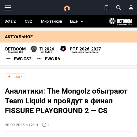
Dota 2
CS2
Мир танков
Еще
АКТУАЛЬНОЕ
BETBOOM
TI 2026
РПЛ 2026-2027
Реклама 18+
по Dota 2
таблица и расписание
EWC CS2
EWC R6
Новость
Аналитики: The Mongolz обыграют
Team Liquid и пройдут в финал
FISSURE PLAYGROUND 2 — CS
20.09.2025 в 12:13
1