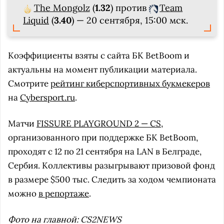
The Mongolz
(
1.32
) против
Team
Liquid
(
3.40
) — 20 сентября, 15:00 мск.
Коэффициенты взяты с сайта БК BetBoom и
актуальны на момент публикации материала.
Смотрите
рейтинг киберспортивных букмекеров
на
Cybersport.ru
.
Матчи
FISSURE PLAYGROUND 2 — CS
,
организованного при поддержке БК BetBoom,
проходят с 12 по 21 сентября на LAN в Белграде,
Сербия. Коллективы разыгрывают призовой фонд
в размере $500 тыс. Следить за ходом чемпионата
можно
в репортаже
.
Фото на главной: CS2NEWS