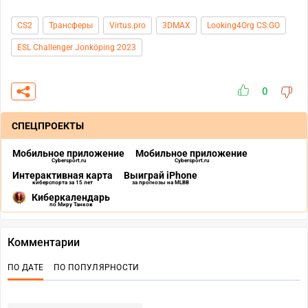
CS2
Трансферы
Virtus.pro
3DMAX
Looking4Org CS:GO
ESL Challenger Jonköping 2023
0
СПЕЦПРОЕКТЫ
Мобильное приложение
Мобильное приложение
Cybersport.ru
Cybersport.ru
Интерактивная карта
Выиграй iPhone
киберспорта за 15 лет
за прогнозы на MLBB
Киберкалендарь
по Миру Танков
Комментарии
ПО ДАТЕ
ПО ПОПУЛЯРНОСТИ