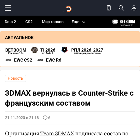
Dota 2
CS2
Мир танков
Еще
АКТУАЛЬНОЕ
BETBOOM
TI 2026
РПЛ 2026-2027
Реклама 18+
по Dota 2
таблица и расписание
EWC CS2
EWC R6
Новость
3DMAX вернулась в Counter-Strike с
французским составом
21.11.2023 в 21:18
6
Организация
Team 3DMAX
подписала состав по