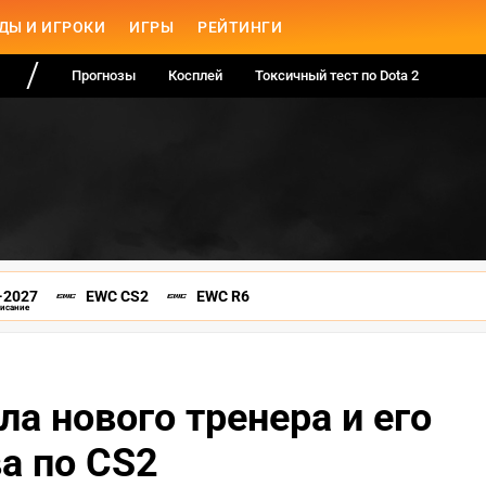
ДЫ И ИГРОКИ
ИГРЫ
РЕЙТИНГИ
Прогнозы
Косплей
Токсичный тест по Dota 2
-2027
EWC CS2
EWC R6
писание
а нового тренера и его
а по CS2