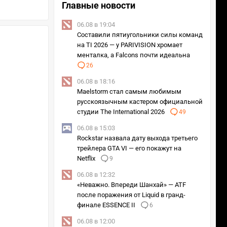
Главные новости
06.08 в 19:04
Составили пятиугольники силы команд
на TI 2026 — у PARIVISION хромает
менталка, а Falcons почти идеальна
26
06.08 в 18:16
Maelstorm стал самым любимым
русскоязычным кастером официальной
студии The International 2026
49
06.08 в 15:03
Rockstar назвала дату выхода третьего
трейлера GTA VI — его покажут на
Netflix
9
06.08 в 12:32
«Неважно. Впереди Шанхай» — ATF
после поражения от Liquid в гранд-
финале ESSENCE II
6
06.08 в 12:00