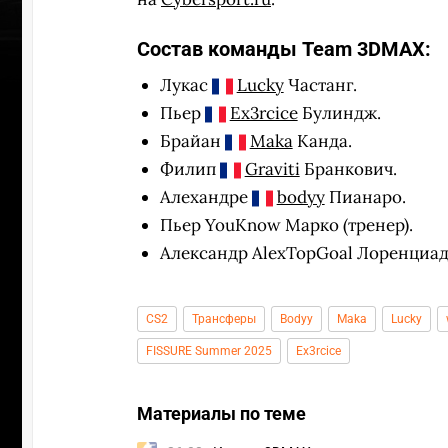
Состав команды Team 3DMAX:
Лукас
Lucky
Частанг.
Пьер
Ex3rcice
Булиндж.
Брайан
Maka
Канда.
Филип
Graviti
Бранкович.
Алехандре
bodyy
Пианаро.
Пьер YouKnow Марко (тренер).
Александр AlexTopGoal Лоренциади
CS2
Трансферы
Bodyy
Maka
Lucky
FISSURE Summer 2025
Ex3rcice
УЧАСТВ
Материалы по теме