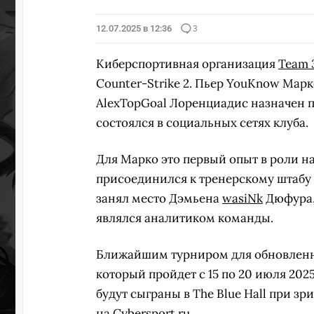
12.07.2025 в 12:36
3
Киберспортивная организация
Team
Counter-Strike 2. Пьер YouKnow Мар
AlexTopGoal Лоренциадис назначен
состоялся в социальных сетях клуба.
Для Марко это первый опыт в роли на
присоединился к тренерскому штабу 
занял место Дэмьена
wasiNk
Дюфура, 
являлся аналитиком команды.
Ближайшим турниром для обновленн
который пройдет с 15 по 20 июля 202
будут сыграны в The Blue Hall при з
на
Cybersport.ru
.