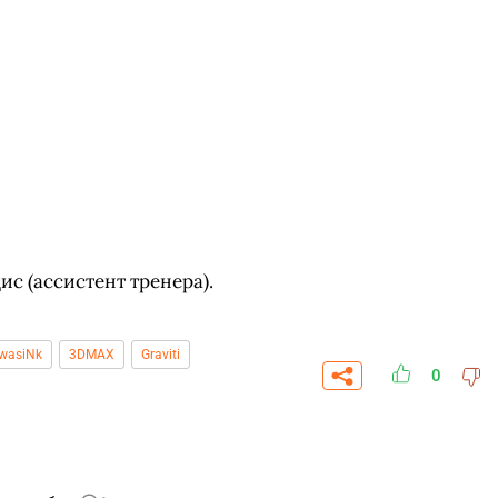
с (ассистент тренера).
wasiNk
3DMAX
Graviti
0
СКАЧАТЬ НА
СК
ОВАТЬ
ЗАБРАТЬ
ANDROID