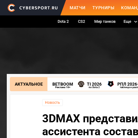
МАТЧИ
ТУРНИРЫ
КОМАН
Dota 2
CS2
Мир танков
Еще
АКТУАЛЬНОЕ
BETBOOM
TI 2026
РПЛ 2026
Реклама 18+
по Dota 2
таблица и рас
Новость
3DMAX представил
ассистента состав