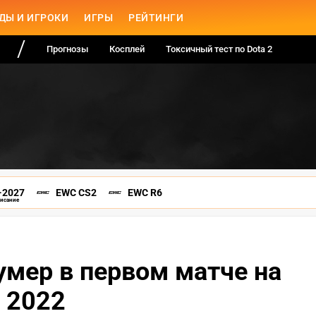
ДЫ И ИГРОКИ
ИГРЫ
РЕЙТИНГИ
Прогнозы
Косплей
Токсичный тест по Dota 2
-2027
EWC CS2
EWC R6
писание
умер в первом матче на
p 2022