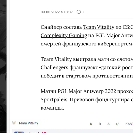
09.05.2022 в 13:37
8
Снайпер состава
Team Vitality
по CS:
Complexity Gaming
на PGL Major Antw
смертей французского киберспортсме
Team Vitality выиграла матч со счетом
Challengers французско-датский рост
победит в стартовом противостоянии
Матчи PGL Major Antwerp 2022 проход
Sportpaleis. Призовой фонд турнира 
команды.