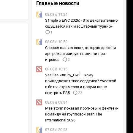
Главные новости
08.08 в 11:24
S1mple о EWC 2026: «Это действительно
ощущается как масштабный турнир»
1
08.08 в 10:50
Chopper назвал вещь, которую зрители
зря романтизируют в жизни про-
игроков
2
08.08 в 10:15
Vasilisa или by_Owl — кому
принадлежит твое сердечко? Участвуй
в битве стримеров и получи шанс
выиграть PS5
22
08.08 в 09:34
Maelstorm показал прогнозы и фэнтези-
команду на групповой этап The
International 2026
07.08 в 20:53