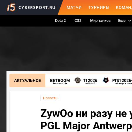
МАТЧИ
ТУРНИРЫ
КОМАН
Dota 2
CS2
Мир танков
Еще
АКТУАЛЬНОЕ
BETBOOM
TI 2026
РПЛ 2026
Реклама 18+
по Dota 2
таблица и рас
Новость
ZywOo ни разу не 
PGL Major Antwer