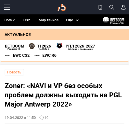
Dota 2
CS2
Мир танков
Еще
АКТУАЛЬНОЕ
BETBOOM
TI 2026
РПЛ 2026-2027
Реклама 18+
по Dota 2
таблица и расписание
EWC CS2
EWC R6
Новость
Zoner: «NAVI и VP без особых
проблем должны выходить на PGL
Major Antwerp 2022»
19.04.2022 в 11:50
10