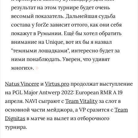
результат на этом турнире будет очень
весомый показатель. Дальнейшая судьба
состава у forZe зависит оттого, как они себя
покажут в Румынии. Ещё бы хотел обратить
внимание на Unique, вот их бы я назвал
"темными лошадками", интересно будет за
ними понаблюдать. Уверен, что удивят
многих».
Natus Vincere
и
Virtus.pro
продолжат выступление
на PGL Major Antwerp 2022: European RMR A 19
апреля. NAVI сыграют с
Team Vitality
за слот в
основной части мейджора, а VP сразится с
Team
Dignitas
в матче на вылет из отборочного
турнира.