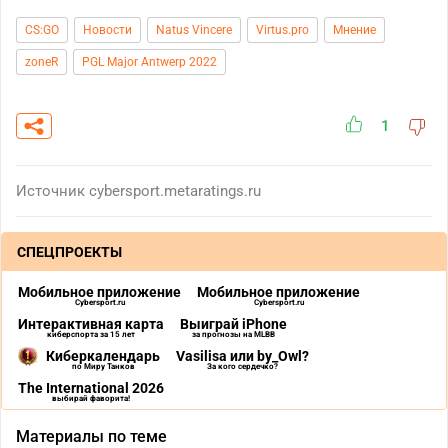
CS:GO
Новости
Natus Vincere
Virtus.pro
Мнение
zoneR
PGL Major Antwerp 2022
1
Источник
cybersport.metaratings.ru
СПЕЦПРОЕКТЫ
Мобильное приложение
Мобильное приложение
Cybersport.ru
Cybersport.ru
Интерактивная карта
Выиграй iPhone
киберспорта за 15 лет
за прогнозы на MLBB
Киберкалендарь
Vasilisa или by_Owl?
по Миру Танков
За кого сердечко?
The International 2026
выбирай фаворита!
Материалы по теме