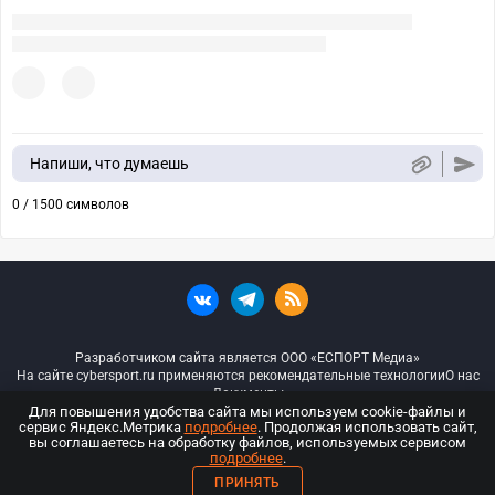
Напиши, что думаешь
0 / 1500 символов
Разработчиком сайта является ООО «ЕСПОРТ Медиа»
На сайте cybersport.ru применяются рекомендательные технологии
О нас
Документы
Для повышения удобства сайта мы используем cookie-файлы и
сервис Яндекс.Метрика
подробнее
. Продолжая использовать сайт,
© ООО «Киберспорт.ру» — Все права защищены
вы соглашаетесь на обработку файлов, используемых сервисом
подробнее
.
18+
ПРИНЯТЬ