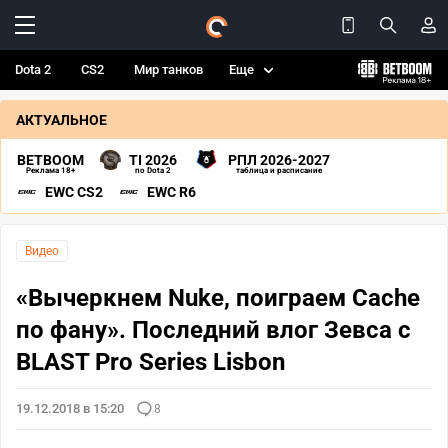
Dota 2
CS2
Мир танков
Еще
АКТУАЛЬНОЕ
BETBOOM
TI 2026
РПЛ 2026-2027
Реклама 18+
по Dota 2
таблица и расписание
EWC CS2
EWC R6
Видео
«Вычеркнем Nuke, поиграем Cache
по фану». Последний влог Зевса с
BLAST Pro Series Lisbon
19.12.2018 в 15:20
8