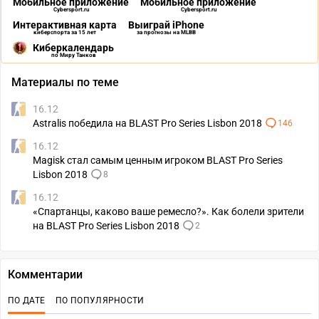
Мобильное приложение
Мобильное приложение
Cybersport.ru
Cybersport.ru
Интерактивная карта
Выиграй iPhone
киберспорта за 15 лет
за прогнозы на MLBB
Киберкалендарь
по Миру Танков
Материалы по теме
16.12
Astralis победила на BLAST Pro Series Lisbon 2018
146
16.12
Magisk стал самым ценным игроком BLAST Pro Series
Lisbon 2018
8
16.12
«Спартанцы, каково ваше ремесло?». Как болели зрители
на BLAST Pro Series Lisbon 2018
2
Комментарии
ПО ДАТЕ
ПО ПОПУЛЯРНОСТИ