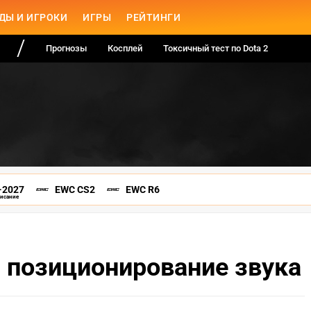
ДЫ И ИГРОКИ
ИГРЫ
РЕЙТИНГИ
Прогнозы
Косплей
Токсичный тест по Dota 2
-2027
EWC CS2
EWC R6
писание
 позиционирование звука