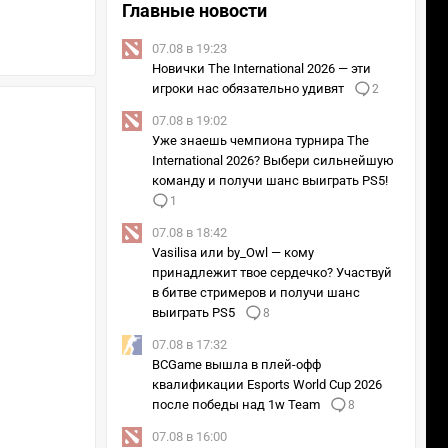
Главные новости
07.08 в 19:23
Новички The International 2026 — эти
игроки нас обязательно удивят
2
07.08 в 19:02
Уже знаешь чемпиона турнира The
International 2026? Выбери сильнейшую
команду и получи шанс выиграть PS5!
1
07.08 в 18:42
Vasilisa или by_Owl — кому
принадлежит твое сердечко? Участвуй
в битве стримеров и получи шанс
выиграть PS5
8
07.08 в 17:32
BCGame вышла в плей-офф
квалификации Esports World Cup 2026
после победы над 1w Team
8
07.08 в 16:00