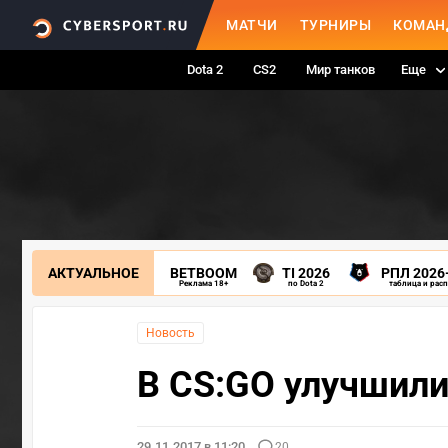
МАТЧИ
ТУРНИРЫ
КОМАН
Dota 2
CS2
Мир танков
Еще
АКТУАЛЬНОЕ
BETBOOM
TI 2026
РПЛ 2026
Реклама 18+
по Dota 2
таблица и рас
Новость
В CS:GO улучшили
29.11.2017 в 11:20
20