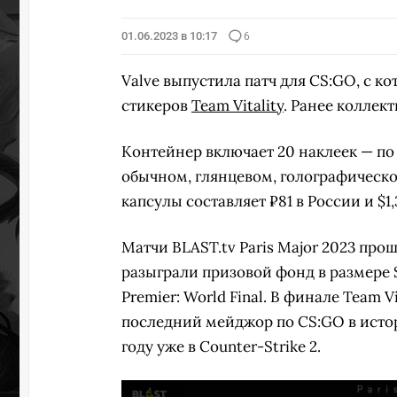
01.06.2023 в 10:17
6
Valve выпустила патч для CS:GO, с к
стикеров
Team Vitality
. Ранее коллек
Контейнер включает 20 наклеек — по 
обычном, глянцевом, голографическ
капсулы составляет ₽81 в России и $1,
Матчи BLAST.tv Paris Major 2023 про
разыграли призовой фонд в размере $
Premier: World Final. В финале Team V
последний мейджор по CS:GO в исто
году уже в Counter-Strike 2.