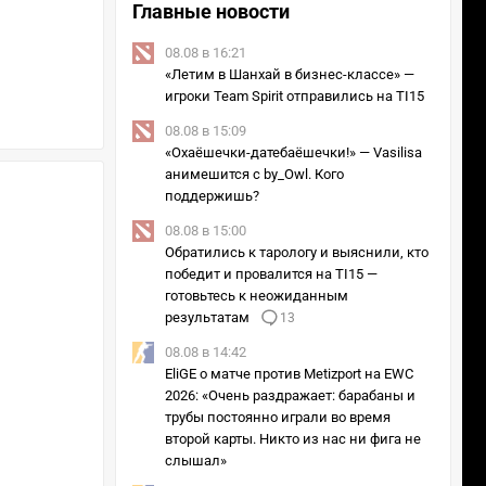
Главные новости
08.08 в 16:21
«Летим в Шанхай в бизнес-классе» —
игроки Team Spirit отправились на TI15
08.08 в 15:09
«Охаёшечки-датебаёшечки!» — Vasilisa
анимешится с by_Owl. Кого
поддержишь?
08.08 в 15:00
Обратились к тарологу и выяснили, кто
победит и провалится на TI15 —
готовьтесь к неожиданным
результатам
13
08.08 в 14:42
EliGE о матче против Metizport на EWC
2026: «Очень раздражает: барабаны и
трубы постоянно играли во время
второй карты. Никто из нас ни фига не
слышал»