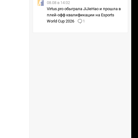
08.08 в 14:02
Virtus.pro обыграла JiJieHao и прошла в
плей-офф квалификации на Esports
World Cup 2026
1