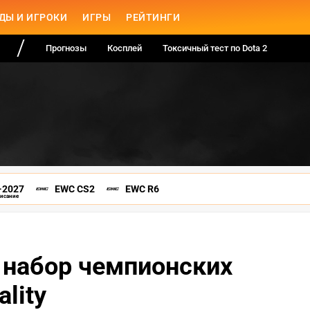
ДЫ И ИГРОКИ
ИГРЫ
РЕЙТИНГИ
Прогнозы
Косплей
Токсичный тест по Dota 2
-2027
EWC CS2
EWC R6
писание
 набор чемпионских
lity