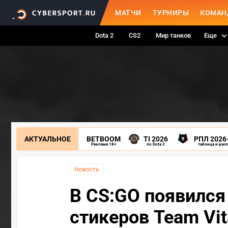
МАТЧИ
ТУРНИРЫ
КОМАН
Dota 2
CS2
Мир танков
Еще
АКТУАЛЬНОЕ
BETBOOM
TI 2026
РПЛ 2026
Реклама 18+
по Dota 2
таблица и рас
Новость
В CS:GO появился
стикеров Team Vita