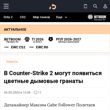
Dota 2
CS2
Мир танков
Еще
АКТУАЛЬНОЕ
BETBOOM
TI 2026
РПЛ 2026-2027
Реклама 18+
по Dota 2
таблица и расписание
EWC CS2
EWC R6
Новость
В Counter-Strike 2 могут появиться
цветные дымовые гранаты
26.03.2023 в 12:36
19
Датамайнер Максим Gabe Follower Полетаев