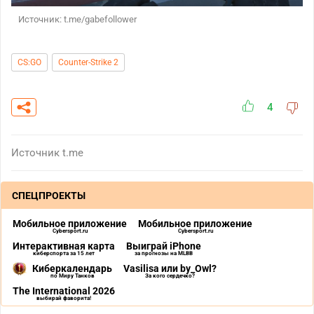
Источник: t.me/gabefollower
CS:GO
Counter-Strike 2
4
Источник
t.me
СПЕЦПРОЕКТЫ
Мобильное приложение
Мобильное приложение
Cybersport.ru
Cybersport.ru
Интерактивная карта
Выиграй iPhone
киберспорта за 15 лет
за прогнозы на MLBB
Киберкалендарь
Vasilisa или by_Owl?
по Миру Танков
За кого сердечко?
The International 2026
выбирай фаворита!