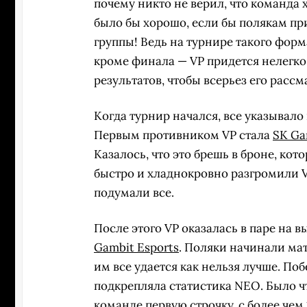
почему никто не верил, что команда
было бы хорошо, если бы полякам при
группы! Ведь на турнире такого форма
кроме финала — VP придется нелегко
результатов, чтобы всерьез его расс
Когда турнир начался, все указывало 
Первым противником VP стала
SK Ga
Казалось, что это брешь в броне, ко
быстро и хладнокровно разгромили VP 
подумали все.
После этого VP оказалась в паре н
Gambit Esports
. Поляки начинали мат
им все удается как нельзя лучше. Поб
подкрепляла статистика NEO. Было чт
команде первую строчку, с более чем