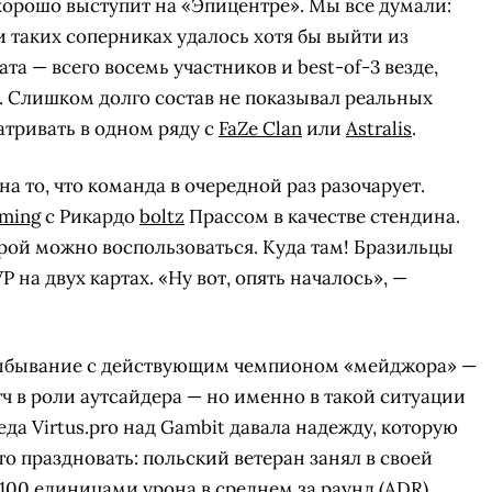
 хорошо выступит на «Эпицентре». Мы все думали:
 таких соперниках удалось хотя бы выйти из
та — всего восемь участников и best-of-3 везде,
. Слишком долго состав не показывал реальных
матривать в одном ряду с
FaZe Clan
или
Astralis
.
на то, что команда в очередной раз разочарует.
ming
с Рикардо
boltz
Прассом в качестве стендина.
торой можно воспользоваться. Куда там! Бразильцы
на двух картах. «Ну вот, опять началось», —
а выбывание с действующим чемпионом «мейджора» —
ч в роли аутсайдера — но именно в такой ситуации
еда Virtus.pro над Gambit давала надежду, которую
о праздновать: польский ветеран занял в своей
 100 единицами урона в среднем за раунд (ADR).