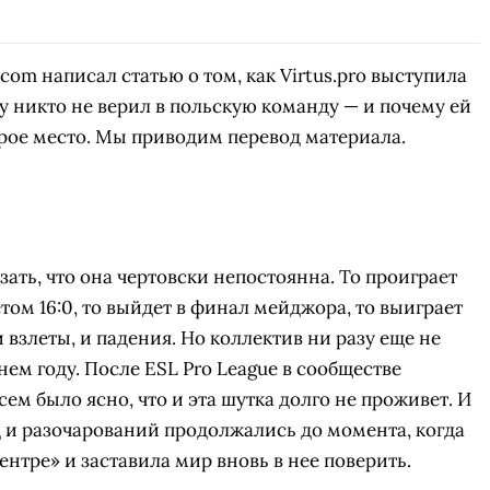
СКАЧАТЬ НА
СК
ЙТИ
ВЫБРАТЬ
ANDROID
com написал статью о том, как Virtus.pro выступила
у никто не верил в польскую команду — и почему ей
орое место. Мы приводим перевод материала.
ать, что она чертовски непостоянна. То проиграет
ом 16:0, то выйдет в финал мейджора, то выиграет
 взлеты, и падения. Но коллектив ни разу еще не
нем году. После ESL Pro League в сообществе
всем было ясно, что и эта шутка долго не проживет. И
 и разочарований продолжались до момента, когда
нтре» и заставила мир вновь в нее поверить.