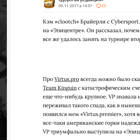
09.11.2017 в 14:57
29
ПЕРЕ
Кэм «clootch» Брайерли с Cybersport.
на «Эпицентре». Он рассказал, почем
все же удалось занять на турнире вт
Про
Virtus.pro
всегда можно было сказ
Team Kinguin
с катастрофическим счет
еще что-нибудь крупное. VP знавала и
переживал такого спада, как в нынеш
появился мем «Virtus.premier», хотя 
все-таки американские горки надежд
VP триумфально выступила на «Эпице