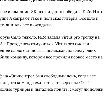
вое испытание. SK неожиданно победила FaZe. И это
уппе A сыграют FaZe и польская пятерка. Все шло к
стадии, как все и ожидали.
орую было тяжело. FaZe задала Virtus.pro трепку на
13:1. Прежде чем отмучиться, Virtus.pro смогли
леднее слово осталось за поляками: на следующих
били команду, которой все прочили первое место на
 на «Эпицентре» был свободный день, когда все
ли, что команда сможет взять верх над G2. И
шлые турниры и пытались понять, смогут ли поляки