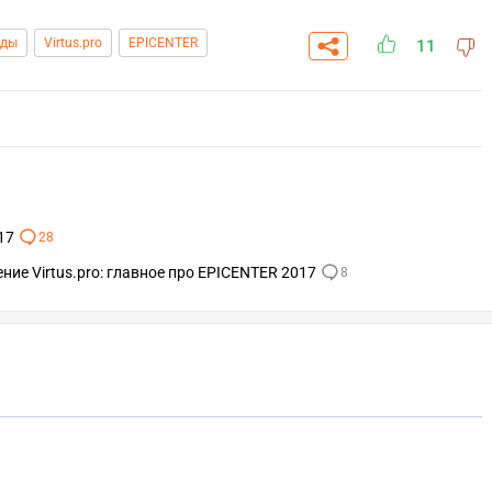
нды
Virtus.pro
EPICENTER
11
17
28
ние Virtus.pro: главное про EPICENTER 2017
8