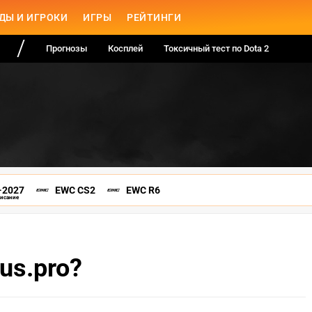
ДЫ И ИГРОКИ
ИГРЫ
РЕЙТИНГИ
Прогнозы
Косплей
Токсичный тест по Dota 2
-2027
EWC CS2
EWC R6
писание
us.pro?