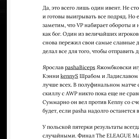
Да, это всего лишь один ивент. Не ст
и готовы выигрывать все подряд. Но
заметим, что VP набирает обороты и 
как бог. Один из величайших игроков
снова пережил свои самые славные д
делал все для того, чтобы отправить
Ярослав
pashaBiceps
Яжомбковски игр
Кэнни
kennyS
Шрабом и Ладиславо
лучше всех. В полуфинальном матче 
скиллу с AWP никто пока еще не сра
Суммарно он вел против Kenny со сче
будет, если pasha надолго останется 
У польской пятерки результаты всег
случайными. Финал The ELEAGUE Majo