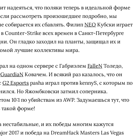
оит надеяться, что поляки теперь в идеальной форме
 если рассмотреть произошедшее подробно, мы
не собирается их сбавлять. Филип
NEO
Кубски играет
 в Counter-Strike всех времен в Санкт-Петербурге
ни. Он гладко заходил на планты, защищал их и
 домой лучшие коллективы мира.
ал на одном сервере с Габриэлем
FalleN
Толедо,
м
GuardiaN
Ковачем. И всякий раз казалось, что он
с
G2 Esports
pasha играл против kennyS, с которым по
внился. Но Яжомбковски затмил соперника.
том 10:1 по убийствам из AWP. Задумаешься тут, что
в такой форме!
да нестабильные, и их победы многим кажутся
r 2017 и победа на DreamHack Masters Las Vegas