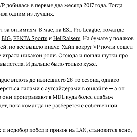
P добилась в первые два месяца 2017 года. Тогда
тива одним из лучших.
ет за оптимизм. В мае, на ESL Pro League, команде
с
BIG
,
PENTA Sports
и
HellRaisers
. На бумаге у поляков
й, но все вышло иначе. Хайп вокруг VP почти сошел
не играла никакой роли. Отсюда и пошли шутки про
а вылетела. И дальше было только хуже.
ague вплоть до нынешнего 26-го сезона, однако
еряться силами с аутсайдерами в онлайне — а он
то они проигрывают в MDL куда более слабым
дет, пока команда не разберется с собственной
 и недобор побед и призов на LAN, становится ясно,