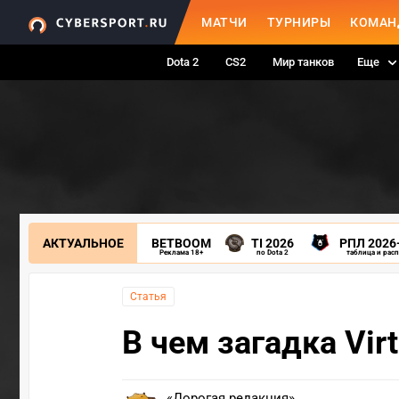
МАТЧИ
ТУРНИРЫ
КОМАН
Dota 2
CS2
Мир танков
Еще
АКТУАЛЬНОЕ
BETBOOM
TI 2026
РПЛ 2026
Реклама 18+
по Dota 2
таблица и рас
Статья
В чем загадка Virt
«Дорогая редакция»