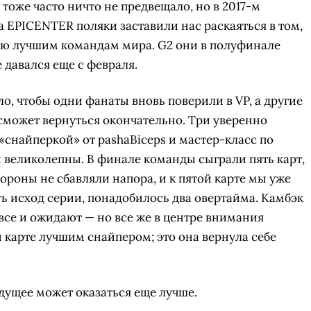
оже часто ничто не предвещало, но в 2017-м
а EPICENTER поляки заставили нас раскаяться в том,
вню лучшим командам мира. G2 они в полуфинале
 давался еще с февраля.
о, чтобы одни фанаты вновь поверили в VP, а другие
 сможет вернуться окончательно. Три уверенно
«снайперкой» от pashaBiceps и мастер-класс по
великолепны. В финале команды сыграли пять карт,
роны не сбавляли напора, и к пятой карте мы уже
ть исход серии, понадобилось два овертайма. Камбэк
все и ожидают — но все же в центре внимания
ой карте лучшим снайпером; это она вернула себе
удущее может оказаться еще лучше.