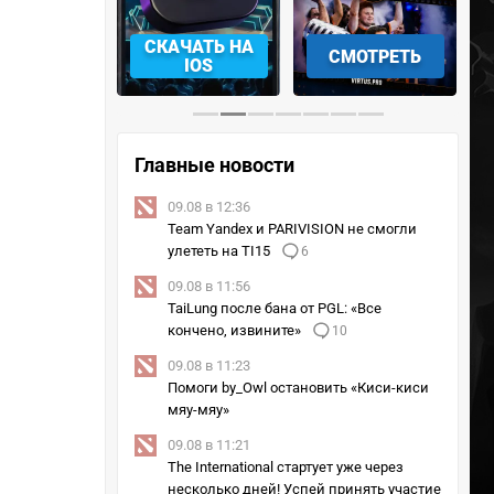
АЧАТЬ НА
СМОТРЕТЬ
УЧАСТВОВАТЬ
IOS
Главные новости
09.08 в 12:36
Team Yandex и PARIVISION не смогли
улететь на TI15
6
09.08 в 11:56
TaiLung после бана от PGL: «Все
кончено, извините»
10
09.08 в 11:23
Помоги by_Owl остановить «Киси-киси
мяу-мяу»
09.08 в 11:21
The International стартует уже через
несколько дней! Успей принять участие