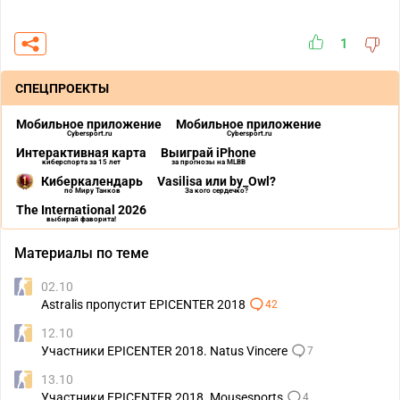
1
СПЕЦПРОЕКТЫ
Мобильное приложение
Мобильное приложение
Cybersport.ru
Cybersport.ru
Интерактивная карта
Выиграй iPhone
киберспорта за 15 лет
за прогнозы на MLBB
Киберкалендарь
Vasilisa или by_Owl?
по Миру Танков
За кого сердечко?
The International 2026
выбирай фаворита!
Материалы по теме
02.10
Astralis пропустит EPICENTER 2018
42
12.10
Участники EPICENTER 2018. Natus Vincere
7
13.10
Участники EPICENTER 2018. Mousesports
4