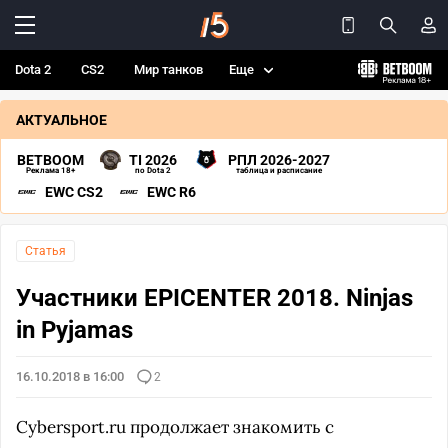
Dota 2
CS2
Мир танков
Еще
АКТУАЛЬНОЕ
BETBOOM
TI 2026
РПЛ 2026-2027
Реклама 18+
по Dota 2
таблица и расписание
EWC CS2
EWC R6
Статья
Участники EPICENTER 2018. Ninjas
in Pyjamas
16.10.2018 в 16:00
2
Cybersport.ru продолжает знакомить с