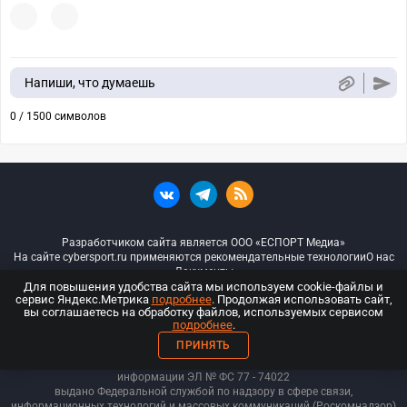
Напиши, что думаешь
0 / 1500 символов
Разработчиком сайта является ООО «ЕСПОРТ Медиа»
На сайте cybersport.ru применяются рекомендательные технологии
О нас
Документы
Для повышения удобства сайта мы используем cookie-файлы и
сервис Яндекс.Метрика
подробнее
. Продолжая использовать сайт,
© ООО «Киберспорт.ру» — Все права защищены
вы соглашаетесь на обработку файлов, используемых сервисом
подробнее
.
18+
ПРИНЯТЬ
ООО «Киберспорт.ру». Свидетельство о регистрации средств массовой
информации ЭЛ № ФС 77 - 74
022
выдано Федеральной службой по надзору в сфере связи,
информационных технологий и массовых коммуникаций (Роскомнадзор)