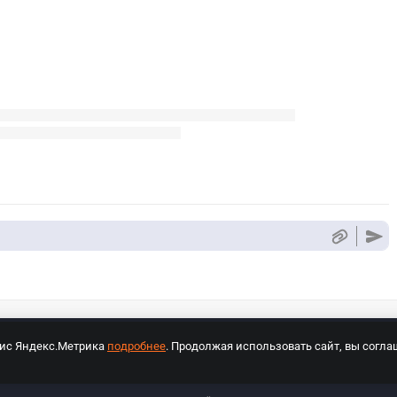
вис Яндекс.Метрика
подробнее
. Продолжая использовать сайт, вы согла
СПОРТ Медиа»
На сайте cybersport.ru применяются рекомендательные техноло