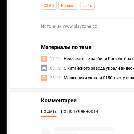
CS:GO
Новости
zur1s
Источник
www.playzone.cz
Материалы по теме
17.10
Неизвестные разбили Porsche брата
08.12
С китайского завода украли видео
23.12
Мошенники украли $150 тыс. у пол
Комментарии
ПО ДАТЕ
ПО ПОПУЛЯРНОСТИ