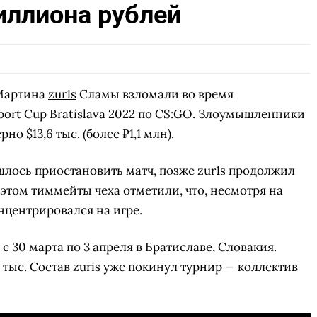
иллиона рублей
 Мартина
zur1s
Сламы взломали во время
port Cup Bratislava 2022 по CS:GO. Злоумышленники
о $13,6 тыс. (более ₽1,1 млн).
лось приостановить матч, позже zur1s продолжил
 этом тиммейты чеха отметили, что, несмотря на
нцентрировался на игре.
 с 30 марта по 3 апреля в Братиславе, Словакия.
ыс. Состав zuris уже покинул турнир — коллектив