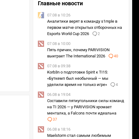
Главные новости
07.08 в 10:26
Аналитики верят в команду s1mple в
первом матче открытых отборочных на
Esports World Cup 2026
2
07.08 в 10:00
Пять причин, почему PARIVISION
выиграет The International 2026
40
07.08 в 09:38
Korb3n о подготовке Spirit к TI15:
«Буткемп был необычный — мы
уделили время не только игре»
4
06.08 в 19:04
Составили пятиугольники силы команд
на TI 2026 — у PARIVISION хромает
менталка, а Falcons почти идеальна
37
06.08 в 18:16
Maelstorm стал самым любимым