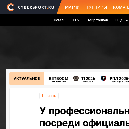
МАТЧИ
ТУРНИРЫ
КОМАН
Dota 2
CS2
Мир танков
Еще
АКТУАЛЬНОЕ
BETBOOM
TI 2026
РПЛ 2026
Реклама 18+
по Dota 2
таблица и рас
Новость
У профессиональн
посреди официаль