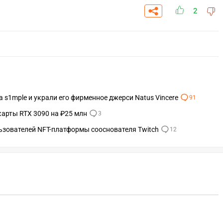
2
 s1mple и украли его фирменное джерси Natus Vincere
91
карты RTX 3090 на ₽25 млн
3
ьзователей NFT-платформы сооснователя Twitch
12