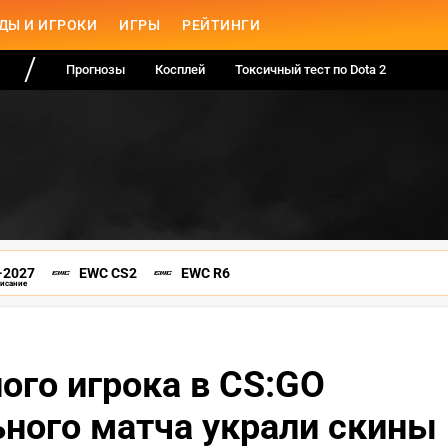
ДЫ И ИГРОКИ
ИГРЫ
РЕЙТИНГИ
Прогнозы
Косплей
Токсичный тест по Dota 2
-2027
EWC CS2
EWC R6
писание
ого игрока в CS:GO
ного матча украли скины