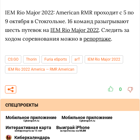
IEM Rio Major 2022: American RMR проходит с 5 по
9 октября в Стокгольме. 16 команд разыгрывают
шесть путевок на
IEM Rio Major 2022
. Следить за
ходом соревнования можно в
репортаже
.
CS:GO
Thorin
Furia eSports
arT
IEM Rio Major 2022
IEM Rio 2022 America — RMR American
0
СПЕЦПРОЕКТЫ
Мобильное приложение
Мобильное приложение
Cybersport.ru
Cybersport.ru
Интерактивная карта
Выиграй iPhone
киберспорта за 15 лет
за прогнозы на MLBB
Киберкалендарь