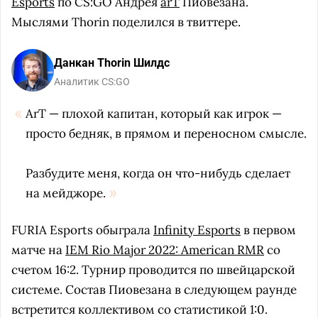
Esports
по CS:GO Андрея
arT
Пиовезана.
Мыслями Thorin поделился в твиттере.
Данкан Thorin Шилдс
Аналитик CS:GO
ArT — плохой капитан, который как игрок —
просто бедняк, в прямом и переносном смысле.
Разбудите меня, когда он что-нибудь сделает
на мейджоре.
FURIA Esports обыграла
Infinity Esports
в первом
матче на
IEM Rio Major 2022: American RMR
со
счетом 16:2. Турнир проводится по швейцарской
системе. Состав Пиовезана в следующем раунде
встретится коллективом со статистикой 1:0.