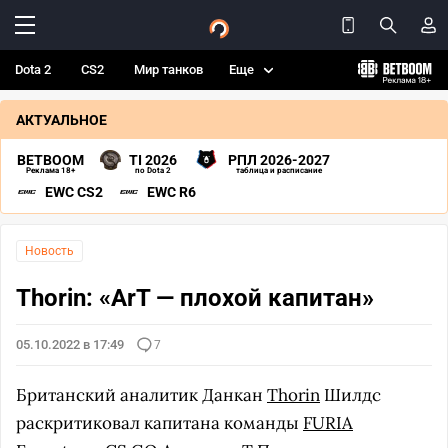
Dota 2
CS2
Мир танков
Еще
АКТУАЛЬНОЕ
BETBOOM
TI 2026
РПЛ 2026-2027
Реклама 18+
по Dota 2
таблица и расписание
EWC CS2
EWC R6
Новость
Thorin: «ArT — плохой капитан»
05.10.2022 в 17:49
7
Британский аналитик Данкан
Thorin
Шилдс
раскритиковал капитана команды
FURIA