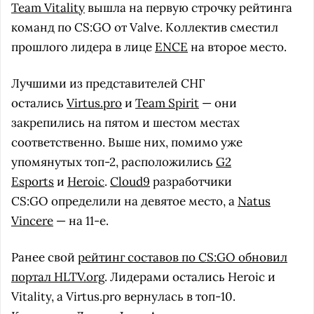
Team Vitality
вышла на первую строчку рейтинга
команд по CS:GO от Valve. Коллектив сместил
прошлого лидера в лице
ENCE
на второе место.
Лучшими из представителей СНГ
остались
Virtus.pro
и
Team Spirit
— они
закрепились на пятом и шестом местах
соответственно. Выше них, помимо уже
упомянутых топ-2, расположились
G2
Esports
и
Heroic
.
Cloud9
разработчики
CS:GO определили на девятое место, а
Natus
Vincere
— на 11-е.
Ранее свой
рейтинг составов по CS:GO обновил
портал HLTV.org
. Лидерами остались Heroic и
Vitality, а Virtus.pro вернулась в топ-10.