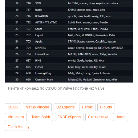
Рейтинг команд по CS:GO от Valve | Источник: Valve
CS:GO
Natus Vincere
G2 Esports
Heroic
Cloud9
Virtus.pro
Team Spirit
ENCE eSports
Статистика
Jame
Team Vitality