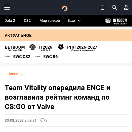
Dota 2
CS2
Мир танков
Еще
АКТУАЛЬНОЕ
BETBOOM
TI 2026
РПЛ 2026-2027
Реклама 18+
по Dota 2
таблица и расписание
EWC CS2
EWC R6
Новость
Team Vitality опередила ENCE и
возглавила рейтинг команд по
CS:GO от Valve
30.08.2023 в 09:31
8