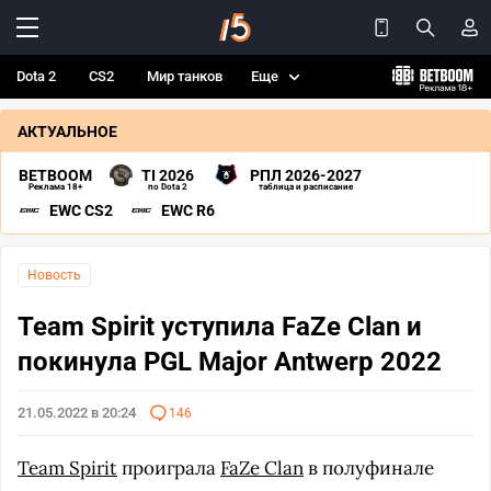
Dota 2
CS2
Мир танков
Еще
АКТУАЛЬНОЕ
BETBOOM
TI 2026
РПЛ 2026-2027
Реклама 18+
по Dota 2
таблица и расписание
EWC CS2
EWC R6
Новость
Team Spirit уступила FaZe Clan и
покинула PGL Major Antwerp 2022
21.05.2022 в 20:24
146
Team Spirit
проиграла
FaZe Clan
в полуфинале