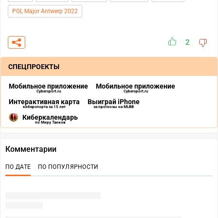
PGL Major Antwerp 2022
2
СПЕЦПРОЕКТЫ
Мобильное приложение
Мобильное приложение
Cybersport.ru
Cybersport.ru
Интерактивная карта
Выиграй iPhone
киберспорта за 15 лет
за прогнозы на MLBB
Киберкалендарь
по Миру Танков
Комментарии
ПО ДАТЕ
ПО ПОПУЛЯРНОСТИ