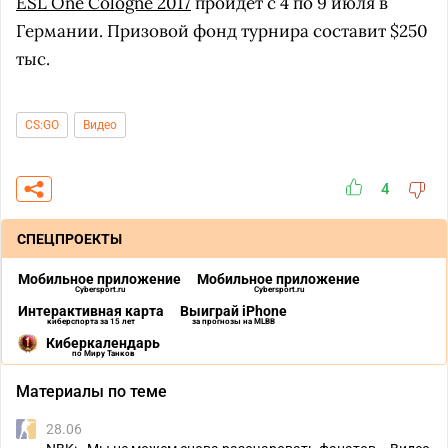
ESL One Cologne 2017
пройдет с 4 по 9 июля в
Германии. Призовой фонд турнира составит $250
тыс.
CS:GO
Видео
4
СПЕЦПРОЕКТЫ
Мобильное приложение
Мобильное приложение
Cybersport.ru
Cybersport.ru
Интерактивная карта
Выиграй iPhone
киберспорта за 15 лет
за прогнозы на MLBB
Киберкалендарь
по Миру Танков
Материалы по теме
28.06