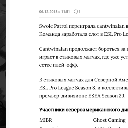
06.12.2018 в 11:51
1
Swole Patrol
переиграла
cantwinalan
в
Команда заработала слот в ESL Pro Le
Cantwinalan продолжает бороться за 
играет в
стыковых
матчах, где уже ус
сетке плей-офф.
В стыковых матчах для Северной Аме
ESL Pro League Season 8
, и коллекти
премьер-дивизионе ESEA Season 29.
Участники североамериканского див
MIBR
Ghost Gaming