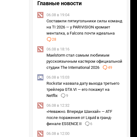
Главные новости
06.08 в 19:04
Составили пятиугольники силы команд
на TI 2026 — у PARIVISION хромает
менталка, а Falcons почти идеальна
28
06.08 в 18:16
Maelstorm стал самым любимым
русскоязычным кастером официальной
студии The International 2026
49
06.08 в 15:03
Rockstar назвала дату выхода третьего
трейлера GTA VI — его покажут на
Netflix
9
06.08 в 12:32
«Неважно. Впереди Шанхай» — ATF
после поражения от Liquid в гранд-
финале ESSENCE II
6
06.08 в 12:00