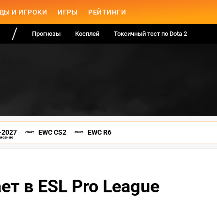
ДЫ И ИГРОКИ
ИГРЫ
РЕЙТИНГИ
Прогнозы
Косплей
Токсичный тест по Dota 2
-2027
EWC CS2
EWC R6
писание
ает в ESL Pro League