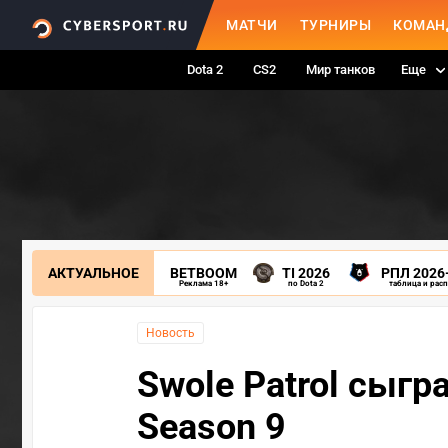
МАТЧИ
ТУРНИРЫ
КОМАН
Dota 2
CS2
Мир танков
Еще
АКТУАЛЬНОЕ
BETBOOM
TI 2026
РПЛ 2026
Реклама 18+
по Dota 2
таблица и рас
Новость
Swole Patrol сыгр
Season 9