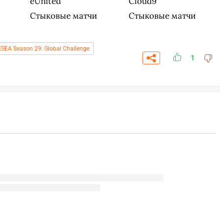
eUnited
Cloud9
Стыковые матчи
Стыковые матчи
ESEA Season 29: Global Challenge
1
СКАЧАТЬ НА
СТВОВАТЬ
ЗАБРАТЬ
ANDROID