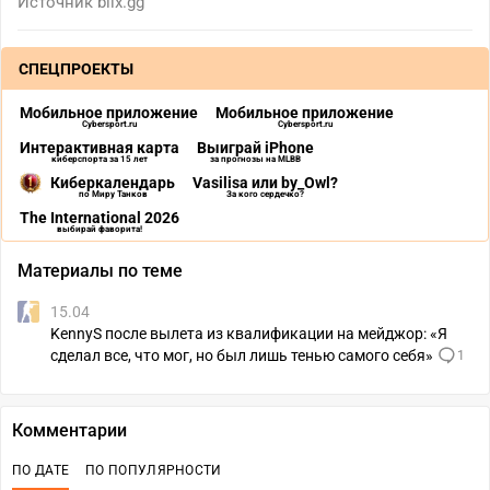
Источник
blix.gg
СПЕЦПРОЕКТЫ
Мобильное приложение
Мобильное приложение
Cybersport.ru
Cybersport.ru
Интерактивная карта
Выиграй iPhone
киберспорта за 15 лет
за прогнозы на MLBB
Киберкалендарь
Vasilisa или by_Owl?
по Миру Танков
За кого сердечко?
The International 2026
выбирай фаворита!
Материалы по теме
15.04
KennyS после вылета из квалификации на мейджор: «Я
сделал все, что мог, но был лишь тенью самого себя»
1
Комментарии
ПО ДАТЕ
ПО ПОПУЛЯРНОСТИ