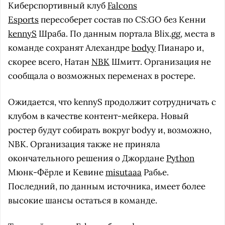
Киберспортивный клуб
Falcons
Esports
пересоберет состав по CS:GO без Кенни
kennyS
Шраба. По данным портала Blix.gg, места в
команде сохранят Алехандре
bodyy
Пианаро и,
скорее всего, Натан
NBK
Шмитт. Организация не
сообщала о возможных переменах в ростере.
Ожидается, что kennyS продолжит сотрудничать с
клубом в качестве контент-мейкера. Новый
ростер будут собирать вокруг bodyy и, возможно,
NBK. Организация также не приняла
окончательного решения о Джордане
Python
Мюнк-Фёрле и Кевине
misutaaa
Рабье.
Последний, по данным источника, имеет более
высокие шансы остаться в команде.