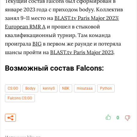
Текущий состав Falcons был сформирован в
январе 2023 года с приходом bodyy. Коллектив
занял 9-11 место на
BLAST.tv Paris Major 2023:
European RMR A
и прошел в стыковой
квалификационный турнир. Там команда
проиграла
BIG
в первом же раунде и потеряла
шансы пройти на
BLAST.tv Paris Major 2023
.
Возможный состав Falcons:
CS:GO
Bodyy
kennyS
NBK
misutaaa
Python
Falcons CS:GO
0