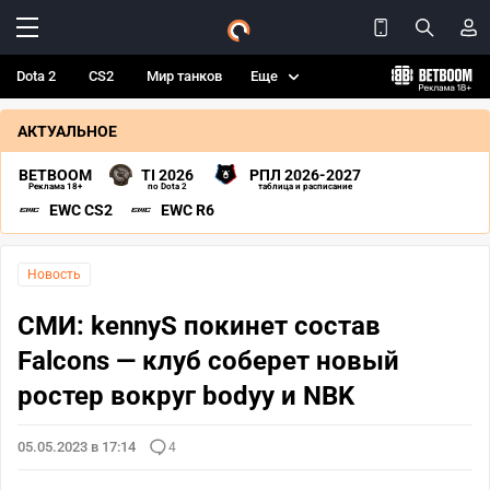
Dota 2
CS2
Мир танков
Еще
АКТУАЛЬНОЕ
BETBOOM
TI 2026
РПЛ 2026-2027
Реклама 18+
по Dota 2
таблица и расписание
EWC CS2
EWC R6
Новость
СМИ: kennyS покинет состав
Falcons — клуб соберет новый
ростер вокруг bodyy и NBK
05.05.2023 в 17:14
4