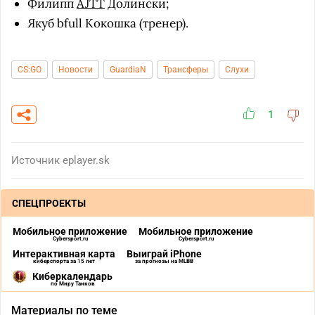
Филипп
AJTT
Долински;
Якуб bfull Кокошка (тренер).
CS:GO
Новости
GuardiaN
Трансферы
Слухи
1
Источник
eplayer.sk
СПЕЦПРОЕКТЫ
Мобильное приложение
Мобильное приложение
Cybersport.ru
Cybersport.ru
Интерактивная карта
Выиграй iPhone
киберспорта за 15 лет
за прогнозы на MLBB
Киберкалендарь
по Миру Танков
Материалы по теме