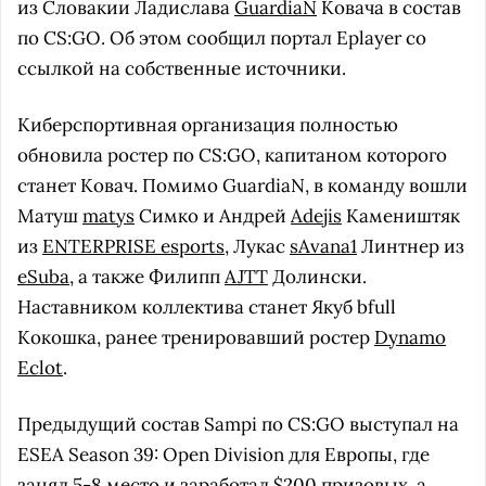
из Словакии Ладислава
GuardiaN
Ковача в состав
по CS:GO. Об этом сообщил портал Eplayer со
ссылкой на собственные источники.
Киберспортивная организация полностью
обновила ростер по CS:GO, капитаном которого
станет Ковач. Помимо GuardiaN, в команду вошли
Матуш
matys
Симко и Андрей
Adejis
Камеништяк
из
ENTERPRISE esports
, Лукас
sAvana1
Линтнер из
eSuba
, а также Филипп
AJTT
Долински.
Наставником коллектива станет Якуб bfull
Кокошка, ранее тренировавший ростер
Dynamo
Eclot
.
Предыдущий состав Sampi по CS:GO выступал на
ESEA Season 39: Open Division для Европы, где
занял 5-8 место и заработал $200 призовых, а