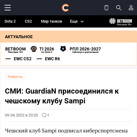
Dota 2
CS2
Мир танков
Еще
АКТУАЛЬНОЕ
BETBOOM
TI 2026
РПЛ 2026-2027
Реклама 18+
по Dota 2
таблица и расписание
EWC CS2
EWC R6
Новость
СМИ: GuardiaN присоединился к
чешскому клубу Sampi
09.04.2022 в 23:32
4
Чешский клуб Sampi подписал киберспортсмена