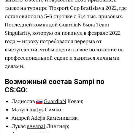
также на турнире Tipsport Cup Bratislava 2022, где
остановился на 5-6 строчке с $1,4 тыс. призовых.
Последней командой GuardiaN была
Team
Singularity
, которую он
покинул
в феврале 2022
года — игроку потребовался перерыв от
выступлений, чтобы оценить свое положение на
профессиональной сцене и заняться личными
делами.
Возможный состав Sampi по
CS:GO:
Ладислав
GuardiaN
Ковач;
Матуш
matys
Симко;
Андрей
Adejis
Камеништяк;
Лукас
sAvana1
Линтнер;