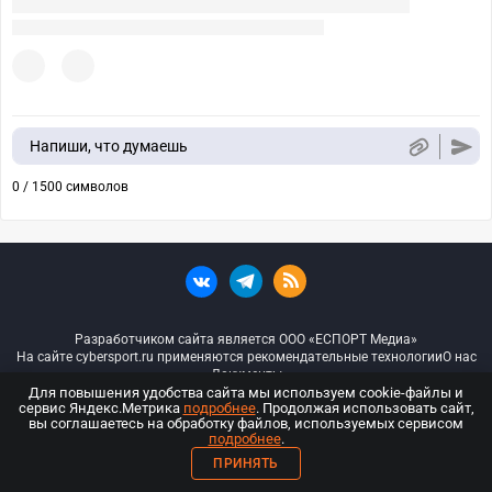
Напиши, что думаешь
0 / 1500 символов
Разработчиком сайта является ООО «ЕСПОРТ Медиа»
На сайте cybersport.ru применяются рекомендательные технологии
О нас
Документы
Для повышения удобства сайта мы используем cookie-файлы и
сервис Яндекс.Метрика
подробнее
. Продолжая использовать сайт,
© ООО «Киберспорт.ру» — Все права защищены
вы соглашаетесь на обработку файлов, используемых сервисом
подробнее
.
18+
ПРИНЯТЬ
ООО «Киберспорт.ру». Свидетельство о регистрации средств массовой