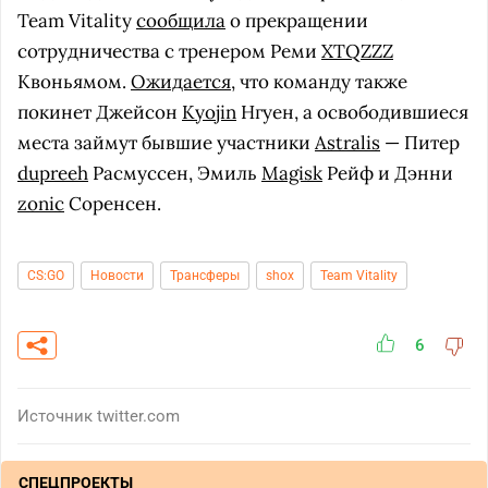
Team Vitality
сообщила
о прекращении
сотрудничества с тренером Реми
XTQZZZ
Квоньямом.
Ожидается
, что команду также
покинет Джейсон
Kyojin
Нгуен, а освободившиеся
места займут бывшие участники
Astralis
— Питер
dupreeh
Расмуссен, Эмиль
Magisk
Рейф и Дэнни
zonic
Соренсен.
CS:GO
Новости
Трансферы
shox
Team Vitality
6
Источник
twitter.com
СПЕЦПРОЕКТЫ