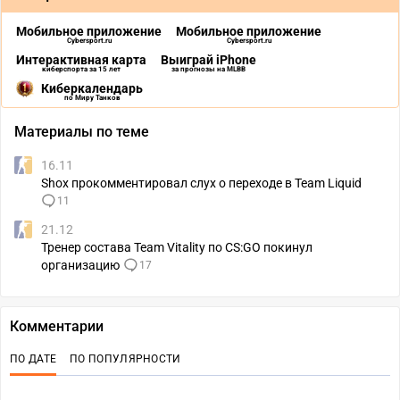
Мобильное приложение
Мобильное приложение
Cybersport.ru
Cybersport.ru
Интерактивная карта
Выиграй iPhone
киберспорта за 15 лет
за прогнозы на MLBB
Киберкалендарь
по Миру Танков
Материалы по теме
16.11
Shox прокомментировал слух о переходе в Team Liquid
11
21.12
Тренер состава Team Vitality по CS:GO покинул
организацию
17
Комментарии
ПО ДАТЕ
ПО ПОПУЛЯРНОСТИ