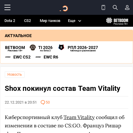
Dota 2
CS2
Мир танков
Еще
АКТУАЛЬНОЕ
BETBOOM
TI 2026
РПЛ 2026-2027
Реклама 18+
по Dota 2
таблица и расписание
EWC CS2
EWC R6
Новость
Shox покинул состав Team Vitality
22.12.2021 в 20:51
50
Киберспортивный клуб
Team Vitality
сообщил об
изменении в составе по CS:GO. Француз Ришар