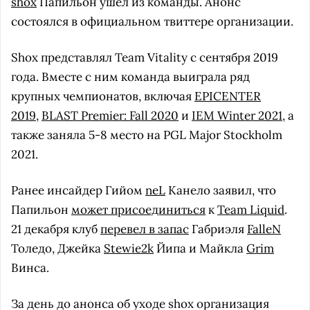
shox
Папильон ушел из команды. Анонс
состоялся в официальном твиттере организации.
Shox представлял Team Vitality с сентября 2019
года. Вместе с ним команда выиграла ряд
крупных чемпионатов, включая
EPICENTER
2019
,
BLAST Premier: Fall 2020
и
IEM Winter 2021
, а
также заняла 5-8 место на PGL Major Stockholm
2021.
Ранее инсайдер Гийом
neL
Канело заявил, что
Папильон
может присоединиться
к
Team Liquid
.
21 декабря клуб
перевел в запас
Габриэля
FalleN
Толедо, Джейка
Stewie2k
Йипа и Майкла
Grim
Винса.
За день до анонса об уходе shox организация