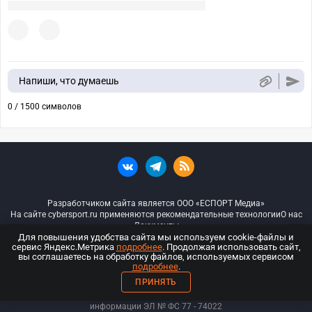
Напиши, что думаешь
0 / 1500 символов
Разработчиком сайта является ООО «ЕСПОРТ Медиа»
На сайте cybersport.ru применяются рекомендательные технологии
О нас
Документы
Для повышения удобства сайта мы используем cookie-файлы и
сервис Яндекс.Метрика
подробнее
. Продолжая использовать сайт,
© ООО «Киберспорт.ру» — Все права защищены
вы соглашаетесь на обработку файлов, используемых сервисом
подробнее
.
18+
ПРИНЯТЬ
ООО «Киберспорт.ру». Свидетельство о регистрации средств массовой
информации ЭЛ № ФС 77 - 74
022