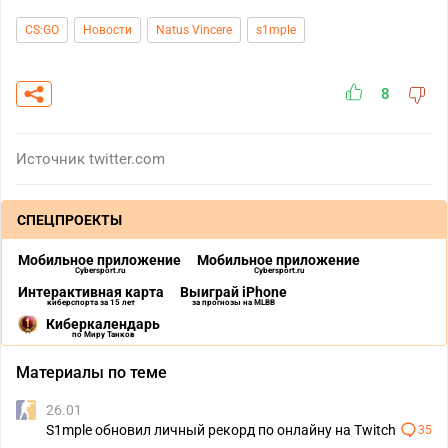
CS:GO
Новости
Natus Vincere
s1mple
8
Источник
twitter.com
СПЕЦПРОЕКТЫ
Мобильное приложение
Мобильное приложение
Cybersport.ru
Cybersport.ru
Интерактивная карта
Выиграй iPhone
киберспорта за 15 лет
за прогнозы на MLBB
Киберкалендарь
по Миру Танков
Материалы по теме
26.01
S1mple обновил личный рекорд по онлайну на Twitch
35