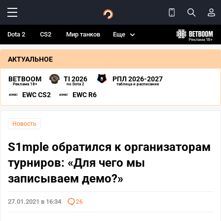
Dota 2
CS2
Мир танков
Еще
АКТУАЛЬНОЕ
BETBOOM
TI 2026
РПЛ 2026-2027
Реклама 18+
по Dota 2
таблица и расписание
EWC CS2
EWC R6
Новость
S1mple обратился к организаторам
турниров: «Для чего мы
записываем демо?»
27.01.2021 в 16:34
26