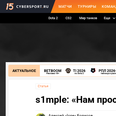
МАТЧИ
ТУРНИРЫ
КОМАН
Dota 2
CS2
Мир танков
Еще
АКТУАЛЬНОЕ
BETBOOM
TI 2026
РПЛ 2026
Реклама 18+
по Dota 2
таблица и рас
Статья
s1mple: «Нам про
Алексей «lope» Борисов