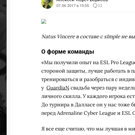
07.06.2017 в 15:55
23
Natus Vincere в составе с s1mple не 
О форме команды
«Мы получили опыт на ESL Pro League
стороной защиты, лучше работать в п
тренироваться и разобраться с инд
у
GuardiaN
свадьба через пару недел
личного скилла. У каждого игрока е
До турнира в Далласе он у нас тоже б
перед Adrenaline Cyber League и ESL O
Я все еще считаю, что мы лучшая в 