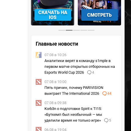
АЧАТЬ НА
СКАЧАТЬ НА
СМОТРЕТЬ
NDROID
IOS
Главные новости
07.08 в 10:26
Аналитики верят в команду s1mple в
первом матче открытых отборочных на
Esports World Cup 2026
4
07.08 в 10:00
Пять причин, почему PARIVISION
выиграет The International 2026
44
07.08 в 09:38
Korb3n о подготовке Spirit к TI15:
«Буткемп был необычный — мы
уделили время не только игре»
5
06.08 в 19:04