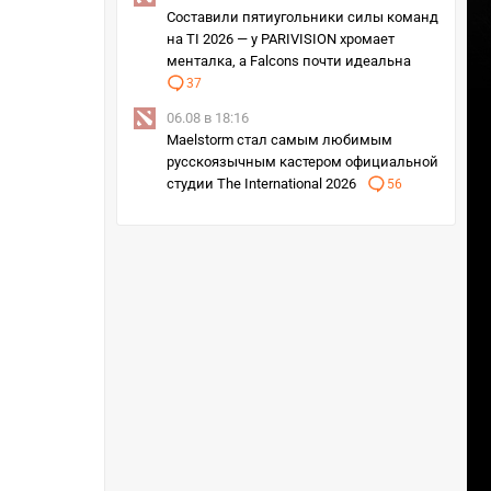
Составили пятиугольники силы команд
на TI 2026 — у PARIVISION хромает
менталка, а Falcons почти идеальна
37
06.08 в 18:16
Maelstorm стал самым любимым
русскоязычным кастером официальной
студии The International 2026
56