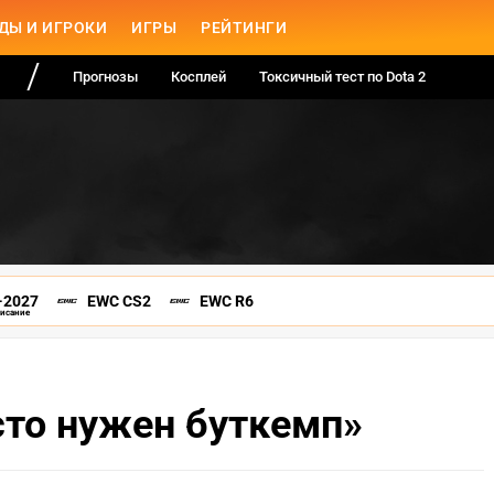
ДЫ И ИГРОКИ
ИГРЫ
РЕЙТИНГИ
Прогнозы
Косплей
Токсичный тест по Dota 2
-2027
EWC CS2
EWC R6
писание
сто нужен буткемп»