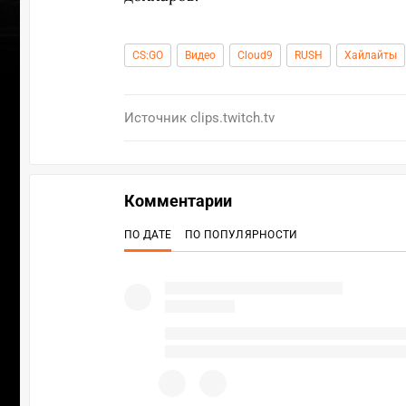
CS:GO
Видео
Cloud9
RUSH
Хайлайты
Источник
clips.twitch.tv
Комментарии
ПО ДАТЕ
ПО ПОПУЛЯРНОСТИ