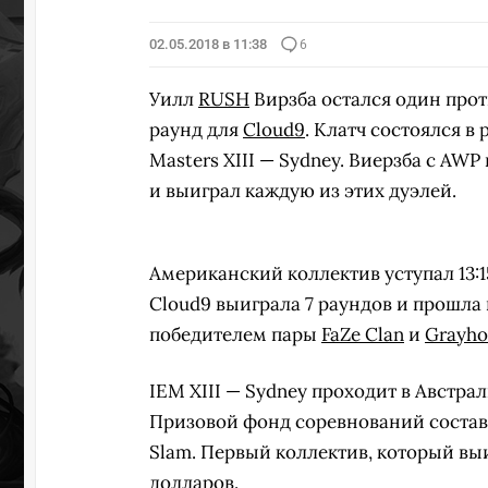
02.05.2018 в 11:38
6
ПЕРЕ
Уилл
RUSH
Вирзба остался один прот
раунд для
Cloud9
. Клатч состоялся в
Masters XIII — Sydney. Виерзба с AW
и выиграл каждую из этих дуэлей.
Американский коллектив уступал 13:1
Cloud9 выиграла 7 раундов и прошла 
победителем пары
FaZe Clan
и
Grayho
IEM XIII — Sydney проходит в Австрал
Призовой фонд соревнований составля
Slam. Первый коллектив, который вы
долларов.