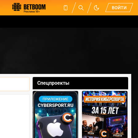
ВОЙТИ
Спецпроекты
‹
›