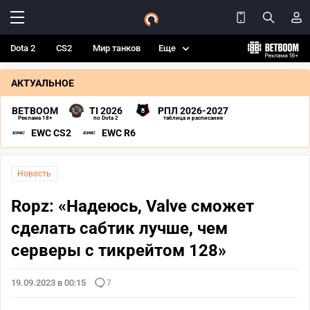
Dota 2
CS2
Мир танков
Еще
АКТУАЛЬНОЕ
BETBOOM
TI 2026
РПЛ 2026-2027
Реклама 18+
по Dota 2
таблица и расписание
EWC CS2
EWC R6
Новость
Ropz: «Надеюсь, Valve сможет
сделать сабтик лучше, чем
серверы с тикрейтом 128»
19.09.2023 в 00:15
7