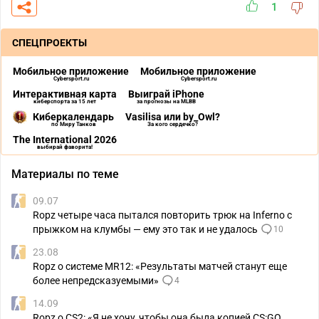
1
СПЕЦПРОЕКТЫ
Мобильное приложение
Мобильное приложение
Cybersport.ru
Cybersport.ru
Интерактивная карта
Выиграй iPhone
киберспорта за 15 лет
за прогнозы на MLBB
Киберкалендарь
Vasilisa или by_Owl?
по Миру Танков
За кого сердечко?
The International 2026
выбирай фаворита!
Материалы по теме
09.07
Ropz четыре часа пытался повторить трюк на Inferno с
прыжком на клумбы — ему это так и не удалось
10
23.08
Ropz о системе MR12: «Результаты матчей станут еще
более непредсказуемыми»
4
14.09
Ropz о CS2: «Я не хочу, чтобы она была копией CS:GO.