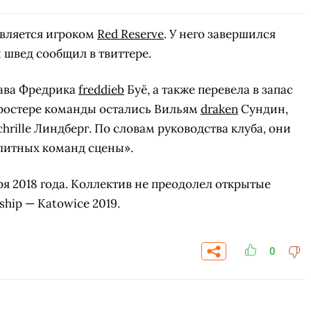
вляется игроком
Red Reserve
. У него завершился
й швед сообщил в твиттере.
тава Фредрика
freddieb
Буё, а также перевела в запас
 ростере команды остались Вильям
draken
Сундин,
hrille Линдберг. По словам руководства клуба, они
литных команд сцены».
бря 2018 года. Коллектив не преодолел открытые
hip — Katowice 2019.
0