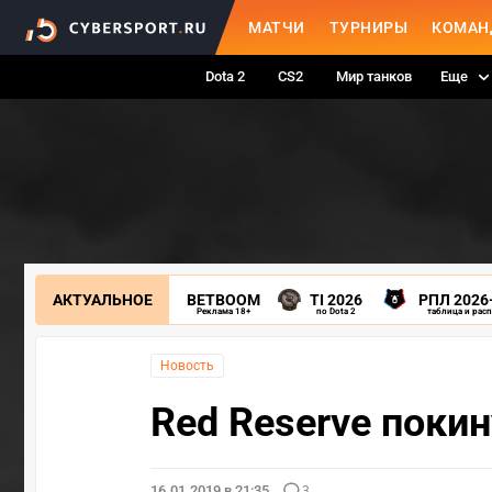
МАТЧИ
ТУРНИРЫ
КОМАН
Dota 2
CS2
Мир танков
Еще
АКТУАЛЬНОЕ
BETBOOM
TI 2026
РПЛ 2026
Реклама 18+
по Dota 2
таблица и рас
Новость
Red Reserve покин
16.01.2019 в 21:35
3