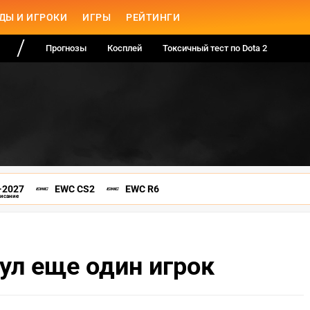
ДЫ И ИГРОКИ
ИГРЫ
РЕЙТИНГИ
Прогнозы
Косплей
Токсичный тест по Dota 2
-2027
EWC CS2
EWC R6
писание
ул еще один игрок