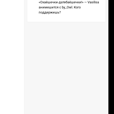
«Охаёшечки-датебаёшечки!» — Vasilisa
анимешится с by_Owl. Кого
поддержишь?