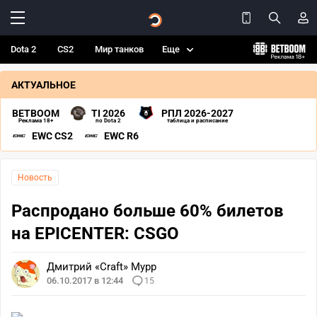
Dota 2
CS2
Мир танков
Еще
АКТУАЛЬНОЕ
BETBOOM
TI 2026
РПЛ 2026-2027
Реклама 18+
по Dota 2
таблица и расписание
EWC CS2
EWC R6
Новость
Распродано больше 60% билетов
на EPICENTER: CSGO
Дмитрий «Craft» Мурр
06.10.2017 в 12:44
15