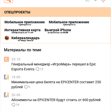
СПЕЦПРОЕКТЫ
Мобильное приложение
Мобильное приложение
Cybersport.ru
Cybersport.ru
Интерактивная карта
Выиграй iPhone
киберспорта за 15 лет
за прогнозы на MLBB
Киберкалендарь
по Миру Танков
Материалы по теме
25.10
Генеральный менеджер «ИгроМира» перешел в Epic
Esports Events
12
19.09
Минимальная цена билета на EPICENTER cоставит 250
рублей
9
20.09
Абонементы на EPICENTER будут стоить от 600 рублей
16