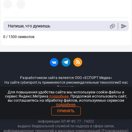
Напиши, что думаешь
0 / 1500 символов
Разработчиком сайта является ООО «ЕСПОРТ Медиа»
На сайте cybersport.ru применяются рекомендательные технологии
О нас
Документы
Для повышения удобства сайта мы используем cookie-файлы и
сервис Яндекс.Метрика
подробнее
. Продолжая использовать сайт,
© ООО «Киберспорт.ру» — Все права защищены
вы соглашаетесь на обработку файлов, используемых сервисом
подробнее
.
18+
ПРИНЯТЬ
ООО «Киберспорт.ру». Свидетельство о регистрации средств массовой
информации ЭЛ № ФС 77 - 74
022
выдано Федеральной службой по надзору в сфере связи,
информационных технологий и массовых коммуникаций (Роскомнадзор)