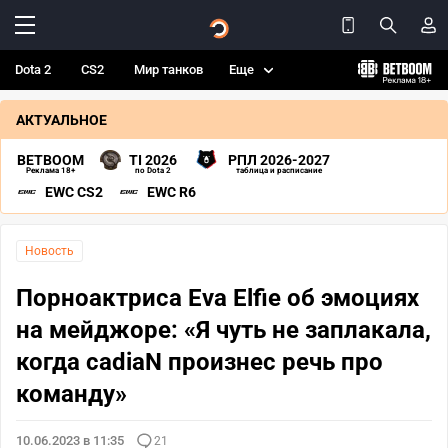
Dota 2
CS2
Мир танков
Еще
АКТУАЛЬНОЕ
BETBOOM
TI 2026
РПЛ 2026-2027
Реклама 18+
по Dota 2
таблица и расписание
EWC CS2
EWC R6
Новость
Порноактриса Eva Elfie об эмоциях
на мейджоре: «Я чуть не заплакала,
когда cadiaN произнес речь про
команду»
10.06.2023 в 11:35
21