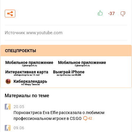
-37
Источник
www.youtube.com
СПЕЦПРОЕКТЫ
Мобильное приложение
Мобильное приложение
Cybersport.ru
Cybersport.ru
Интерактивная карта
Выиграй iPhone
киберспорта за 15 лет
за прогнозы на MLBB
Киберкалендарь
по Миру Танков
Материалы по теме
20.05
Порноактриса Eva Elfie рассказала о любимом
профессиональном игроке в CS:GO
42
09.06