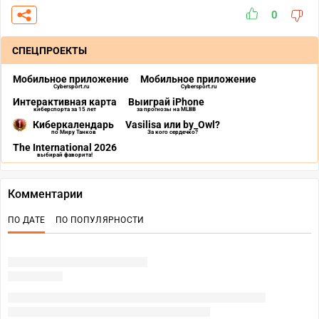
0
СПЕЦПРОЕКТЫ
Мобильное приложение
Мобильное приложение
Cybersport.ru
Cybersport.ru
Интерактивная карта
Выиграй iPhone
киберспорта за 15 лет
за прогнозы на MLBB
Киберкалендарь
Vasilisa или by_Owl?
по Миру Танков
За кого сердечко?
The International 2026
выбирай фаворита!
Комментарии
ПО ДАТЕ
ПО ПОПУЛЯРНОСТИ