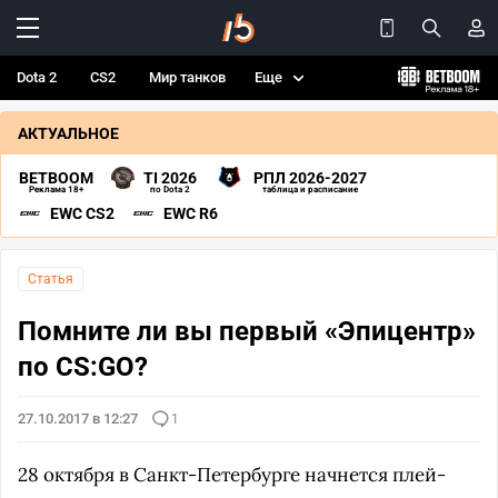
Dota 2
CS2
Мир танков
Еще
АКТУАЛЬНОЕ
BETBOOM
TI 2026
РПЛ 2026-2027
Реклама 18+
по Dota 2
таблица и расписание
EWC CS2
EWC R6
Статья
Помните ли вы первый «Эпицентр»
по CS:GO?
27.10.2017 в 12:27
1
28 октября в Санкт-Петербурге начнется плей-