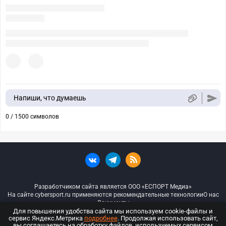
Напиши, что думаешь
0 / 1500 символов
Разработчиком сайта является ООО «ЕСПОРТ Медиа»
На сайте cybersport.ru применяются рекомендательные технологии
О нас
Документы
Для повышения удобства сайта мы используем cookie-файлы и
сервис Яндекс.Метрика
подробнее
. Продолжая использовать сайт,
© ООО «Киберспорт.ру» — Все права защищены
вы соглашаетесь на обработку файлов, используемых сервисом