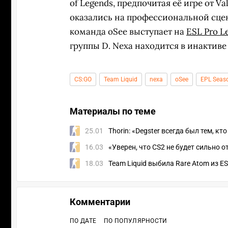
of Legends, предпочитая её игре от Va
оказались на профессиональной сце
команда oSee выступает на
ESL Pro L
группы D. Nexa находится в инактиве
CS:GO
Team Liquid
nexa
oSee
EPL Seas
Материалы по теме
25.01
Thorin: «Degster всегда был тем, кт
16.03
«Уверен, что CS2 не будет сильно о
18.03
Team Liquid выбила Rare Atom из ES
Комментарии
ПО ДАТЕ
ПО ПОПУЛЯРНОСТИ