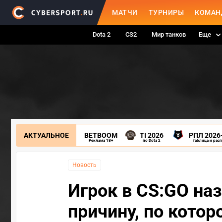
МАТЧИ
ТУРНИРЫ
КОМАН
Dota 2
CS2
Мир танков
Еще
АКТУАЛЬНОЕ
BETBOOM
TI 2026
РПЛ 2026
Реклама 18+
по Dota 2
таблица и рас
Новость
Игрок в CS:GO на
причину, по котор