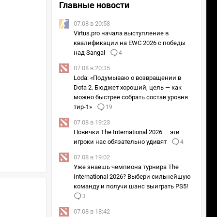
Главные новости
07.08 в 20:53
Virtus.pro начала выступление в
квалификации на EWC 2026 с победы
над Sangal
4
07.08 в 20:35
Loda: «Подумываю о возвращении в
Dota 2. Бюджет хороший, цель — как
можно быстрее собрать состав уровня
тир-1»
19
07.08 в 19:23
Новички The International 2026 — эти
игроки нас обязательно удивят
4
07.08 в 19:02
Уже знаешь чемпиона турнира The
International 2026? Выбери сильнейшую
команду и получи шанс выиграть PS5!
3
07.08 в 18:42