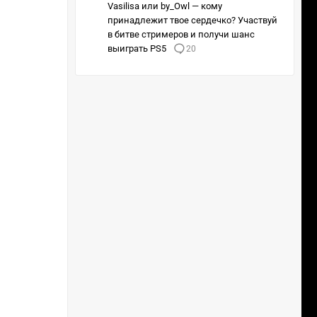
Vasilisa или by_Owl — кому
принадлежит твое сердечко? Участвуй
в битве стримеров и получи шанс
выиграть PS5
20