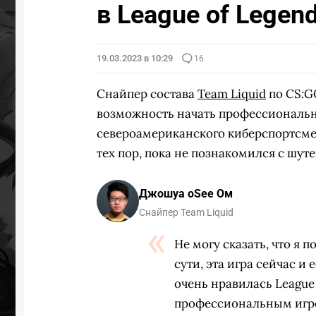
в League of Legen
19.03.2023 в 10:29
16
Снайпер состава
Team Liquid
по CS:
возможность начать профессиональну
североамериканского киберспортсмен
тех пор, пока не познакомился с шуте
Джошуа oSee Ом
Снайпер Team Liquid
Не могу сказать, что я 
сути, эта игра сейчас и
очень нравилась League 
профессиональным игрок