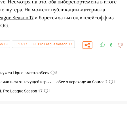
lve. Несмотря на это, оба киберспортсмена в итоге
не шутера. На момент публикации материала
eague Season 17
и борется за выход в плей-офф из
 OG.
on 18
EPL S17 — ESL Pro League Season 17
8
о нужен Liquid вместо oSee»
8
тличаться от текущей игры» — oSee о переходе на Source 2
1
L Pro League Season 17
1