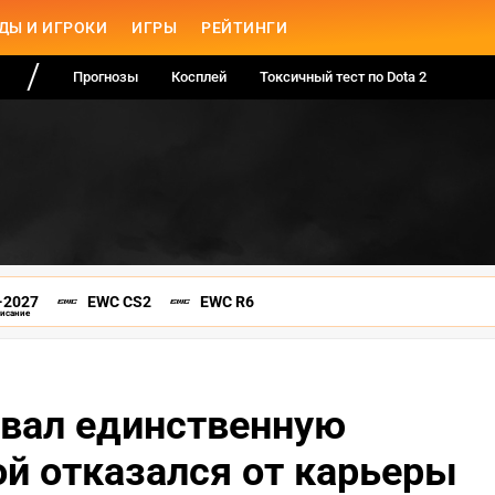
ДЫ И ИГРОКИ
ИГРЫ
РЕЙТИНГИ
Прогнозы
Косплей
Токсичный тест по Dota 2
-2027
EWC CS2
EWC R6
писание
звал единственную
ой отказался от карьеры