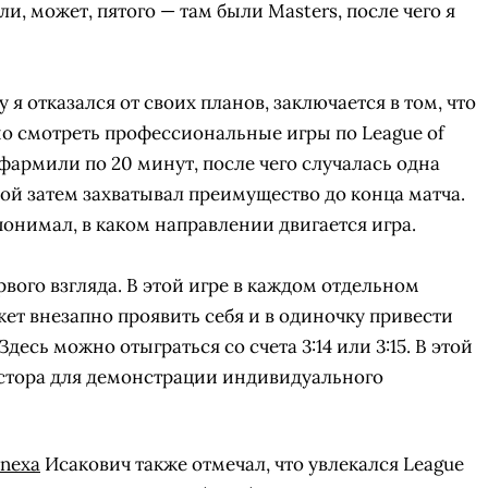
или, может, пятого — там были Masters, после чего я
 я отказался от своих планов, заключается в том, что
о смотреть профессиональные игры по League of
 фармили по 20 минут, после чего случалась одна
рой затем захватывал преимущество до конца матча.
 понимал, в каком направлении двигается игра.
рвого взгляда. В этой игре в каждом отдельном
ет внезапно проявить себя и в одиночку привести
десь можно отыграться со счета 3:14 или 3:15. В этой
остора для демонстрации индивидуального
Ь НА
СМОТРЕТЬ
УЧАСТВОВАТЬ
З
S
nexa
Исакович также отмечал, что увлекался League