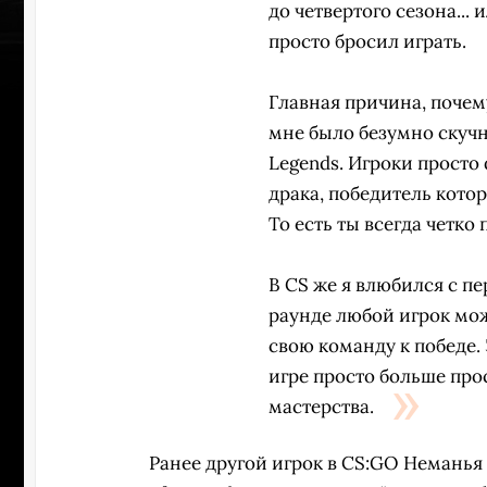
до четвертого сезона... 
просто бросил играть.
Главная причина, почему
мне было безумно скучн
Legends. Игроки просто
драка, победитель кото
То есть ты всегда четко
В CS же я влюбился с пе
раунде любой игрок мож
свою команду к победе. З
игре просто больше пр
СКАЧАТЬ НА
СКАЧАТ
ВЫБРАТЬ
ANDROID
IO
мастерства.
Ранее другой игрок в CS:GO Неманья