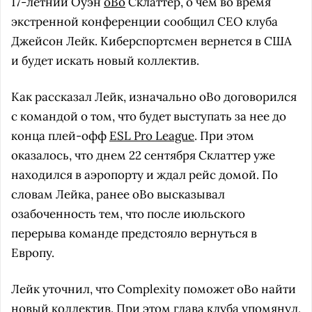
17-летний Оуэн
oBo
Склаттер, о чем во время
экстренной конференции сообщил CEO клуба
Джейсон Лейк. Киберспортсмен вернется в США
и будет искать новый коллектив.
Как рассказал Лейк, изначально oBo договорился
с командой о том, что будет выступать за нее до
конца плей-офф
ESL Pro League
. При этом
оказалось, что днем 22 сентября Склаттер уже
находился в аэропорту и ждал рейс домой. По
словам Лейка, ранее oBo высказывал
озабоченность тем, что после июльского
перерыва команде предстояло вернуться в
Европу.
Лейк уточнил, что Complexity поможет oBo найти
новый коллектив. При этом глава клуба упомянул,