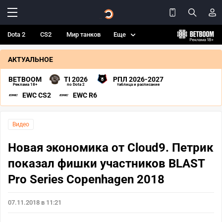
Dota 2
CS2
Мир танков
Еще
АКТУАЛЬНОЕ
BETBOOM
TI 2026
РПЛ 2026-2027
Реклама 18+
по Dota 2
таблица и расписание
EWC CS2
EWC R6
Видео
Новая экономика от Cloud9. Петрик
показал фишки участников BLAST
Pro Series Copenhagen 2018
07.11.2018 в 11:21