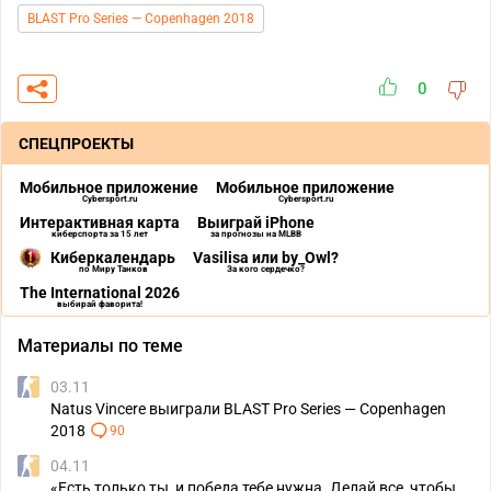
BLAST Pro Series — Copenhagen 2018
0
СПЕЦПРОЕКТЫ
Мобильное приложение
Мобильное приложение
Cybersport.ru
Cybersport.ru
Интерактивная карта
Выиграй iPhone
киберспорта за 15 лет
за прогнозы на MLBB
Киберкалендарь
Vasilisa или by_Owl?
по Миру Танков
За кого сердечко?
The International 2026
выбирай фаворита!
Материалы по теме
03.11
Natus Vincere выиграли BLAST Pro Series — Copenhagen
2018
90
04.11
«Есть только ты, и победа тебе нужна. Делай все, чтобы