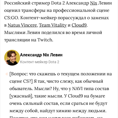
Российский стример Dota 2 Александр
Nix
Левин
оценил трансферы на профессиональной сцене
CS:GO. Контент-мейкер порассуждал о заменах
в
Natus Vincere
,
Team Vitality
и
Cloud9
.
Мыслями Левин поделился во время личной
трансляции на Twitch.
Александр Nix Левин
Контент-мейкер Dota 2
[Вопрос: что скажешь о текущем положении на
сцене CS?] Я так, чисто слежу, как обычный
обыватель. Мысли? Ну, что у NAVI типа состав
[ужасный], такие мысли. У Cloud9 на бумаге
очень сильный состав, если сраться не будут
между собой, найдут химию между людьми.