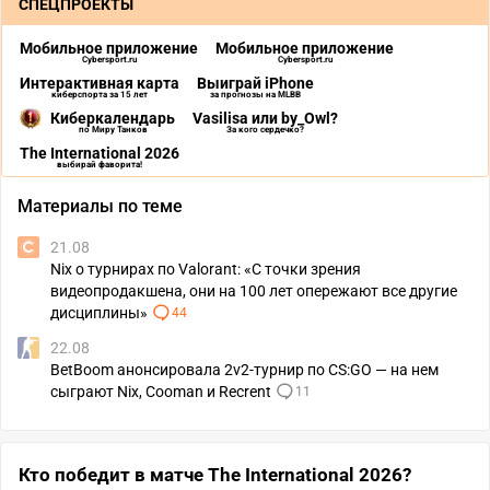
СПЕЦПРОЕКТЫ
Мобильное приложение
Мобильное приложение
Cybersport.ru
Cybersport.ru
Интерактивная карта
Выиграй iPhone
киберспорта за 15 лет
за прогнозы на MLBB
Киберкалендарь
Vasilisa или by_Owl?
по Миру Танков
За кого сердечко?
The International 2026
выбирай фаворита!
Материалы по теме
21.08
Nix о турнирах по Valorant: «С точки зрения
видеопродакшена, они на 100 лет опережают все другие
дисциплины»
44
22.08
BetBoom анонсировала 2v2-турнир по CS:GO — на нем
сыграют Nix, Cooman и Recrent
11
Кто победит в матче The International 2026?