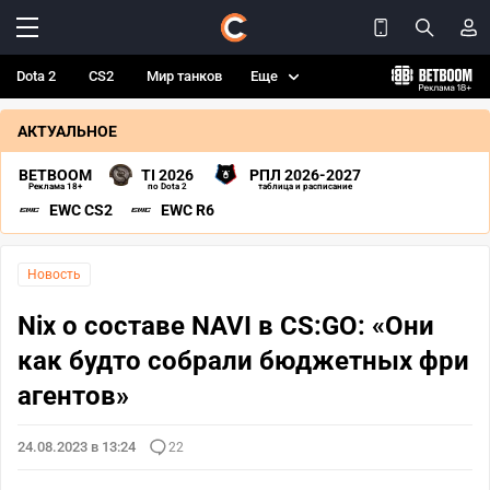
Dota 2
CS2
Мир танков
Еще
АКТУАЛЬНОЕ
BETBOOM
TI 2026
РПЛ 2026-2027
Реклама 18+
по Dota 2
таблица и расписание
EWC CS2
EWC R6
Новость
Nix о составе NAVI в CS:GO: «Они
как будто собрали бюджетных фри
агентов»
24.08.2023 в 13:24
22