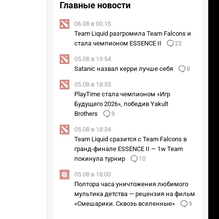
Главные новости
06.08 в 00:15
Team Liquid разгромила Team Falcons и
стала чемпионом ESSENCE II
22
05.08 в 19:54
Satanic назвал керри лучше себя
8
05.08 в 18:55
PlayTime стала чемпионом «Игр
Будущего 2026», победив Yakult
Brothers
9
05.08 в 18:34
Team Liquid сразится с Team Falcons в
гранд-финале ESSENCE II — 1w Team
покинула турнир
10
05.08 в 18:00
Полтора часа уничтожения любимого
мультика детства — рецензия на фильм
«Смешарики. Сквозь вселенные»
9