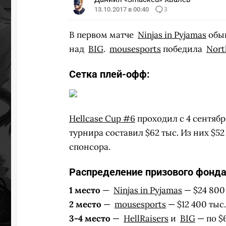
13.10.2017 в 00:40
3
В первом матче
Ninjas in Pyjamas
обы
над
BIG
.
mousesports
победила
Nort
Сетка плей-офф:
Hellcase Cup #6
проходил с 4 сентябр
турнира составил $62 тыс. Из них $5
спонсора.
Распределение призового фонда
1 место
—
Ninjas in Pyjamas
— $24 800 
2 место
— 
mousesports
— $12 400 тыс.
3-4 место
—
HellRaisers
и
BIG
— по $6