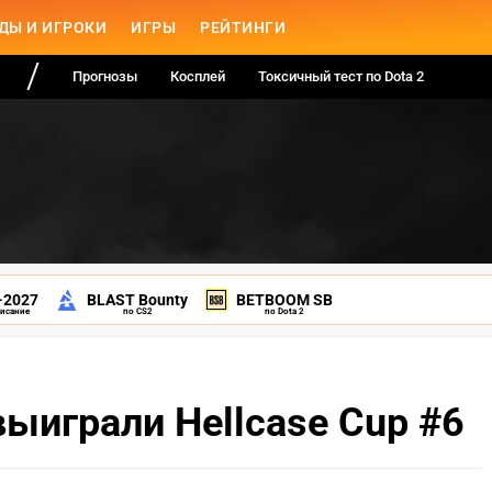
ДЫ И ИГРОКИ
ИГРЫ
РЕЙТИНГИ
Прогнозы
Косплей
Токсичный тест по Dota 2
-2027
BLAST Bounty
BETBOOM SB
писание
по CS2
по Dota 2
 выиграли Hellcase Cup #6