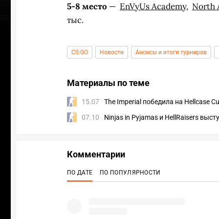
5-8 место
—
EnVyUs Academy
,
North
тыс.
CS:GO
Новости
Анонсы и итоги турниров
Материалы по теме
15.07
The Imperial победила на Hellcase C
07.10
Ninjas in Pyjamas и HellRaisers выст
Комментарии
ПО ДАТЕ
ПО ПОПУЛЯРНОСТИ
УЧАСТВ