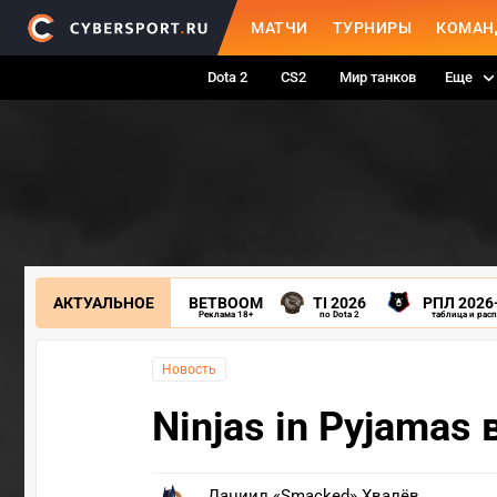
МАТЧИ
ТУРНИРЫ
КОМАН
Dota 2
CS2
Мир танков
Еще
АКТУАЛЬНОЕ
BETBOOM
TI 2026
РПЛ 2026
Реклама 18+
по Dota 2
таблица и рас
Новость
Ninjas in Pyjamas
Даниил «Smacked» Хвалёв