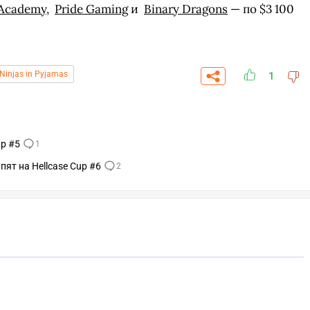
 Academy
,
Pride Gaming
и
Binary Dragons
— по $3 100
Ninjas in Pyjamas
1
up #5
1
упят на Hellcase Cup #6
2
СКАЧАТЬ НА
СК
ОВАТЬ
ЗАБРАТЬ
ANDROID