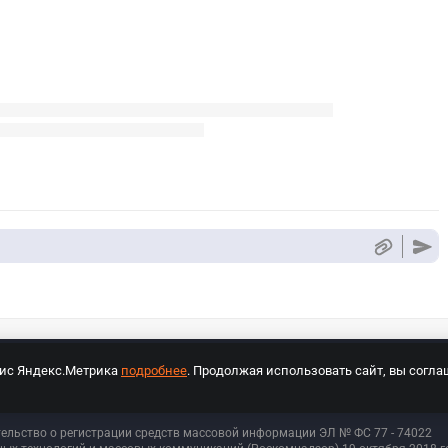
вис Яндекс.Метрика
подробнее
. Продолжая использовать сайт, вы согла
СПОРТ Медиа»
На сайте cybersport.ru применяются рекомендательные техноло
тельство о регистрации средств массовой информации ЭЛ № ФС 77 - 74
022